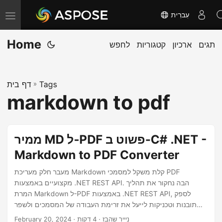
עִברִית
T
o
Home
תגים
ארכיון
קטגוריות
לחפש
g
g
l
Tags
»
דף בית
e
markdown to pdf
n
a
v
ממיר MD ל-PDF פשוט ב-C# .NET -
i
Markdown to PDF Converter
g
a
מעבר חלק מעריכת Markdown קלת משקל למסמכי PDF
מקצועיים באמצעות .NET REST API. הבה נחקור את תהליך
t
המרת Markdown ל-PDF באמצעות .NET REST API, לספק
i
תובנות וטכניקות לייעל את זרימת העבודה של המסמכים ולשפר
o
את הפרודוקטיביות שלך.
· ניייר שהבז · 4 דקות
February 20, 2024