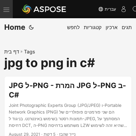
עִברִית
T
o
Home
תגים
ארכיון
קטגוריות
לחפש
g
g
l
Tags
»
דף בית
e
jpg to png in c#
n
a
v
JPG ל-PNG - המרת JPG ל-PNG ב-
i
C#
g
a
Joint Photographic Experts Group (JPG/JPEG) ו-Portable
Network Graphics (PNG) הם שני פורמטים פופולריים של
t
תמונות רסטר בשימוש באינטרנט. בניגוד ל-JPEG, המסתמך על
i
דחיסת DCT, ה-PNG משתמש בדחיסת LZW שהיא זהה לשימוש
o
בפורמטים של GIF ו-TIFF. היתרון הגדול ביותר של PNG על פני
· ניייר שהבז · 5 דקות
August 29, 2021