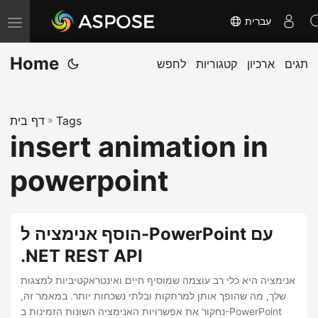
עִברִית
T
o
Home
תגים
ארכיון
קטגוריות
לחפש
g
g
l
Tags
»
דף בית
e
insert animation in
n
a
powerpoint
v
i
g
הוסף אנימציה ל-PowerPoint עם
a
.NET REST API
t
אנימציה היא כלי רב עוצמה שמוסיף חיים ואינטראקטיביות למצגות
i
שלך, מה שהופך אותן למרתקות ובלתי נשכחות יותר. במאמר זה,
o
נחקור את אפשרויות האנימציה השונות הזמינות ב-PowerPoint