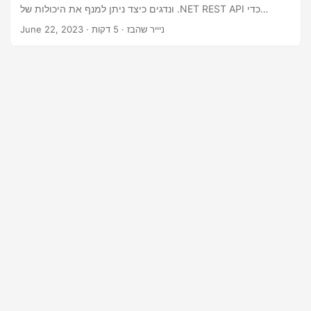
n
ונדגים כיצד ניתן למנף את היכולות של .NET REST API כדי
להוסיף אנימציות באופן תוכנתי לשקופיות שלך.
· ניייר שהבז · 5 דקות
June 22, 2023