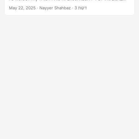
n
API REST.
· Nayyer Shahbaz · 3 דקות
May 22, 2025