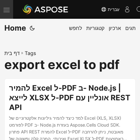
עִברִית
T
o
Home
תגים
ארכיון
קטגוריות
לחפש
g
g
l
Tags
»
דף בית
e
export excel to pdf
n
a
v
להמיר Excel ל-PDF ב- Node.js |
i
לייצא XLSX ל-PDF אונליין עם REST
g
API
a
t
למד כיצד להמיר גיליונות אלקטרוניים של Excel (XLS, XLSX)
i
לפורמט PDF ב- Node.js בעזרת Aspose.Cells Cloud SDK.
פתרון API REST להמרת Excel ל-PDF מאובטח, ניתן להרחבה
o
ואיכותי. המרה קלה ופשוטה של Excel XLSX ל-PDF באמצעות