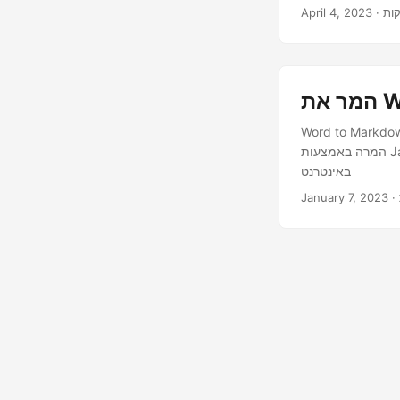
April 4, 2023
Word to Markdo
המרה באמצעות Java REST API. פתח ממיר Word ל-Markdown המספק יכולות להמיר DOCX ל-Markdown
באינטרנט
January 7, 2023