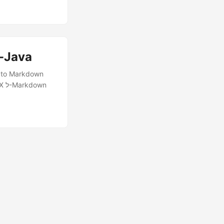
המר את Word (DOC/DOCX) ל-Markdown (MD) ב-va
 to Markdown