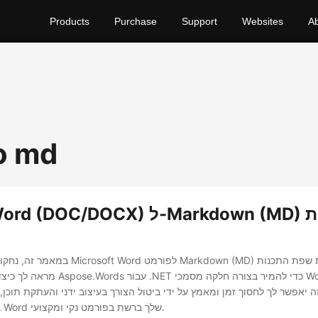
Products
Purchase
Support
Websites
A
o md
במאמר זה, נחקור כיצד להמיר קבצי crosoft Word
מראה לך כיצד למנף את ספריית spose.Words
 יאפשר לך לחסוך זמן ומאמץ על ידי ביטול הצורך בעיצוב ידני והעתקת תוכן,
ביעילות את מסמכי Word שלך ברשת בפורמט נקי ומקצועי.