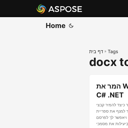
Home
Tags
»
דף בית
docx t
המר את Word (DOC/DOCX) ל-Markdown (MD) באמצעות
C# .NET
Mi לפורמט Markdown (MD) באמצעות שפת התכנות C#. זה
A עבור .NET כדי להמיר בצורה חלקה מסמכי Word ל-Markdown.
 ויאפשר לך לפרסם