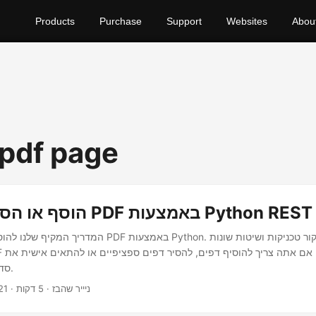
Products
Purchase
Support
Websites
Abou
 pdf page
רה של דפי PDF באמצעות Python REST API
המדריך המקיף שלנו להוספה והסרה של דפי PDF באמצעות thon
סדר הדפים, דאגנו לך.
· ניייר שהבז · 5 דקות
21