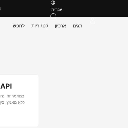
t
עִברִית
תגים
ארכיון
קטגוריות
לחפש
הוסף או הס