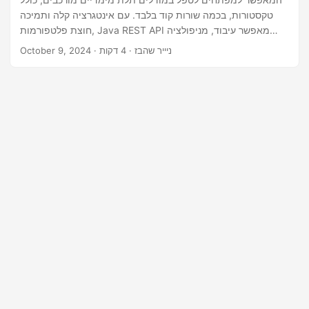
n
טקסטורות, בכמה שורות קוד בלבד. עם אינטגרציה קלה ותמיכה
חוצת פלטפורמות, Java REST API מאפשר עיבוד, מניפולציה
והמרה יעילים של קבצי תלת מימד, מה שהופך אותו לכלי חיוני
· ניייר שהבז · 4 דקות
October 9, 2024
עבור מעצבי ומפתחי תלת מימד.