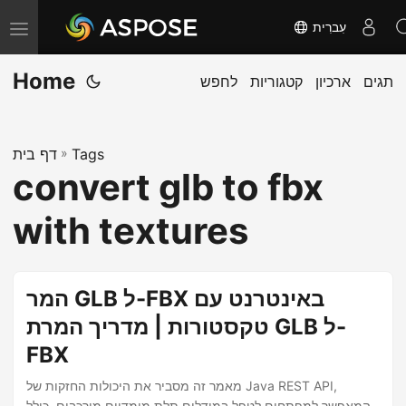
עִברִית
T
o
Home
תגים
ארכיון
קטגוריות
לחפש
g
g
l
Tags
»
דף בית
e
convert glb to fbx
n
a
with textures
v
i
g
המר GLB ל-FBX באינטרנט עם
a
טקסטורות | מדריך המרת GLB ל-
t
FBX
i
o
מאמר זה מסביר את היכולות החזקות של Java REST API,
המאפשר למפתחים לטפל במודלים תלת מימדיים מורכבים, כולל