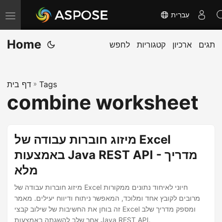
עִברִית
T
o
Home
תגים
ארכיון
קטגוריות
לחפש
g
g
l
Tags
»
דף בית
e
combine worksheet
n
a
v
מיזוג חוברות עבודה של Excel
i
באמצעות Java REST API - מדריך
g
מלא
a
t
מיזוג חוברות עבודה של Excel חיוני לאיחוד נתונים ממקורות
i
מרובים לקובץ אחד ומלוכד, המאפשר ניתוח ודיווח יעילים. מאמר
זה בוחן את החשיבות של שילוב קבצי Excel ומספק מדריך שלב
o
אחר שלב להשגתה באמצעות Java REST API.