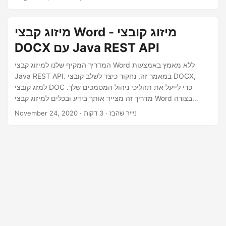
n
מיזוג קבצי Word - מיזוג קובצי
DOCX עם Java REST API
המדריך המקיף שלנו למיזוג קבצי Word ללא מאמץ באמצעות
Java REST API. במאמר זה, נחקור כיצד לשלב קובצי DOCX,
למזג קובצי DOC כדי לייעל את תהליכי ניהול המסמכים שלך.
מדריך זה מצייד אותך בידע ובכלים למיזוג קבצי Word בצורה
חלקה, ומאפשר טיפול יעיל במסמכים עבור פרויקטים שונים.
· ניייר שהבז · 3 דקות
November 24, 2020