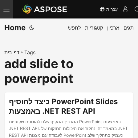
עִברִית
T
o
Home
תגים
ארכיון
קטגוריות
לחפש
g
g
l
Tags
»
דף בית
e
add slide to
n
a
powerpoint
v
i
g
כיצד להוסיף PowerPoint Slides
a
באמצעות .NET REST API
t
המדריך המקיף שלנו להוספת שקופיות PowerPoint באמצעות
i
.NET REST API. במאמר זה, נחקור את היכולות החזקות של .NET
o
REST API לעבודה עם מצגות PowerPoint ונעמיק בתהליך שלב