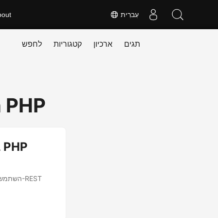
עִברִית
bout
תגים
ארכיון
קטגוריות
לחפש
n PHP