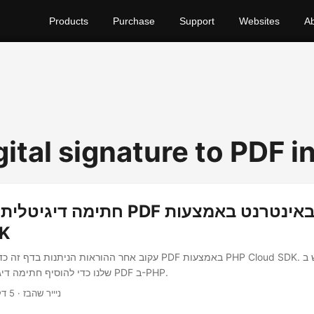
Products
Purchase
Support
Websites
A
ital signature to PDF i
חתימה דיגיטלית על מסמכי PDF בא
DK
עקוב אחר ההוראות הניתנות בדף זה כדי לחתום על מסמך PDF באמצעו
API שלנו כדי להוסיף חתימה דיגיטלית למסמך PDF ב-PHP.
· ניייר שהבז · 5 דקות