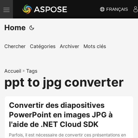
FRANÇAIS
B
a
Home
s
c
u
Chercher
Catégories
Archiver
Mots clés
l
e
Accueil
r
»
Tags
ppt to jpg converter
l
a
n
Convertir des diapositives
a
PowerPoint en images JPG à
v
i
l'aide de .NET Cloud SDK
g
Parfois, il est nécessaire de convertir ces présentations en