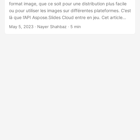
a
format image, que ce soit pour une distribution plus facile
t
ou pour utiliser les images sur différentes plateformes. C’est
là que l’API Aspose.Slides Cloud entre en jeu. Cet article
i
vous guidera à travers les étapes de conversion de
May 5, 2023
· Nayer Shahbaz · 5 min
o
diapositives PowerPoint en image à l’aide de l’API
n
Aspose.Slides Cloud avec .NET SDK. Nous allons expliquer
qu’avec l’aide de cette puissante API, vous pouvez
facilement convertir des diapositives PowerPoint en
images, y compris des formes, et personnaliser le format
d’image de sortie selon vos préférences.