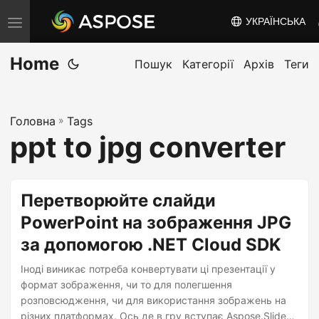
УКРАЇНСЬКА
T
o
Home
g
Пошук
Категорії
Архів
Теги
g
l
Головна
»
Tags
e
ppt to jpg converter
n
a
v
Перетворюйте слайди
i
PowerPoint на зображення JPG
g
за допомогою .NET Cloud SDK
a
t
Іноді виникає потреба конвертувати ці презентації у
i
формат зображення, чи то для полегшення
розповсюдження, чи для використання зображень на
o
різних платформах. Ось де в гру вступає Aspose.Slides