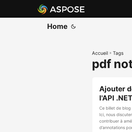
Home
Accueil
»
Tags
pdf no
Ajouter d
l'API .NE
Ce billet de blog
Ici, nous discut
contribuer à amél
d’annotations po