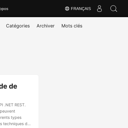
opos
FRANÇAIS
Catégories
Archiver
Mots clés
de de
’API .NET REST.
s peuvent
érents types
ts techniques de