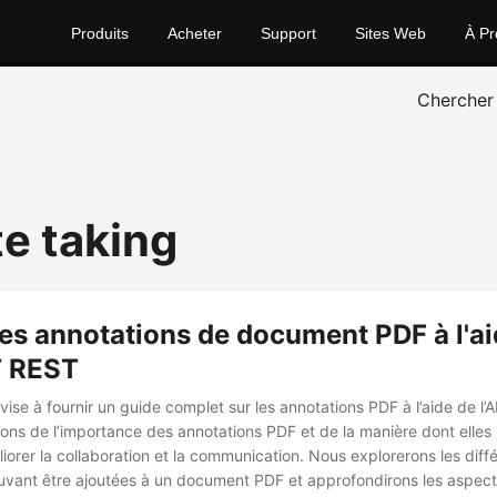
Produits
Acheter
Support
Sites Web
À Pr
Chercher
te taking
es annotations de document PDF à l'ai
T REST
 vise à fournir un guide complet sur les annotations PDF à l’aide de l
erons de l’importance des annotations PDF et de la manière dont elle
iorer la collaboration et la communication. Nous explorerons les diff
uvant être ajoutées à un document PDF et approfondirons les aspec