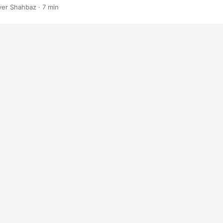
de cette fonctionnalité à l’aide de l’API .NET REST.
er Shahbaz · 7 min