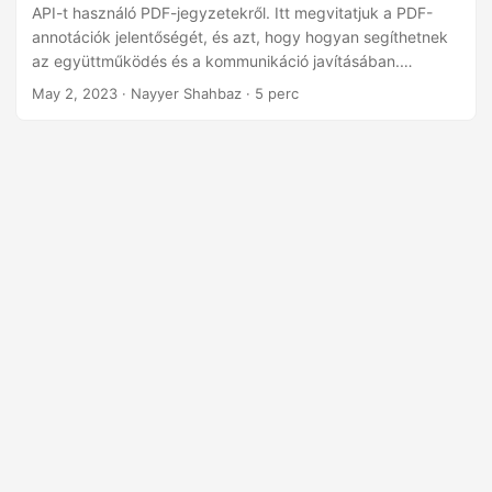
n
API-t használó PDF-jegyzetekről. Itt megvitatjuk a PDF-
annotációk jelentőségét, és azt, hogy hogyan segíthetnek
az együttműködés és a kommunikáció javításában.
Megvizsgáljuk a PDF-dokumentumokhoz hozzáadható
May 2, 2023
· Nayyer Shahbaz · 5 perc
különféle típusú megjegyzéseket, és elmélyülünk a
szolgáltatás .NET REST API használatával történő
megvalósításának technikai vonatkozásaiban.