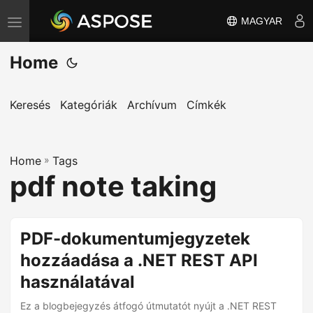
MAGYAR
T
o
Home
g
g
l
Keresés
Kategóriák
Archívum
Címkék
e
n
Home
a
»
Tags
pdf note taking
v
i
g
PDF-dokumentumjegyzetek
a
hozzáadása a .NET REST API
t
i
használatával
o
Ez a blogbejegyzés átfogó útmutatót nyújt a .NET REST