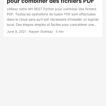
pour combiner des fichiers PDF
a
t
Utilisez notre API REST Python pour combiner des fichiers
PDF. Toutes les opérations de fusion PDF sont effectuées
i
dans le cloud sans qu’il soit nécessaire d’installer un logiciel
o
local. Des étapes simples et faciles pour concaténer une
n
page d’un fichier PDF avec un autre document et générer
June 9, 2021
· Nayyer Shahbaz · 5 min
un document unifié unique.