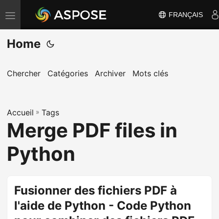
FRANÇAIS
B
a
Home
s
c
u
Chercher
Catégories
Archiver
Mots clés
l
e
Accueil
r
»
Tags
Merge PDF files in
l
a
Python
n
a
v
Fusionner des fichiers PDF à
i
l'aide de Python - Code Python
g