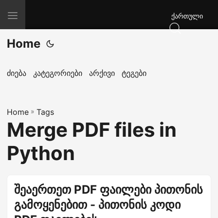
T
ქართული
o
Home
g
g
l
ძიება
კატეგორიები
არქივი
ტეგები
e
n
Home
a
»
Tags
Merge PDF files in
v
i
Python
g
a
t
შეაერთეთ PDF ფაილები პითონის
i
გამოყენებით - პითონის კოდი
o