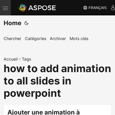
FRANÇAIS
B
a
Home
s
c
u
Chercher
Catégories
Archiver
Mots clés
l
e
Accueil
r
»
Tags
how to add animation
l
a
to all slides in
n
a
powerpoint
v
i
g
Ajouter une animation à