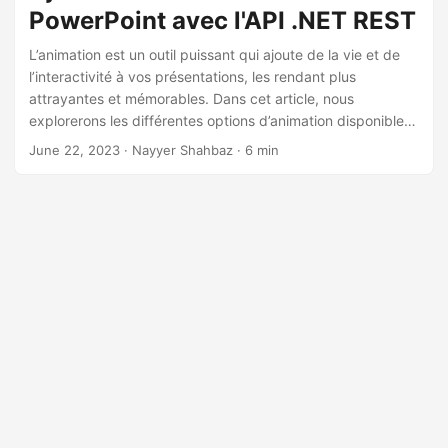
a
PowerPoint avec l'API .NET REST
t
L’animation est un outil puissant qui ajoute de la vie et de
i
l’interactivité à vos présentations, les rendant plus
o
attrayantes et mémorables. Dans cet article, nous
n
explorerons les différentes options d’animation disponibles
dans PowerPoint et démontrerons comment vous pouvez
June 22, 2023
· Nayyer Shahbaz · 6 min
exploiter les capacités de l’API .NET REST pour insérer par
programme des animations dans vos diapositives.