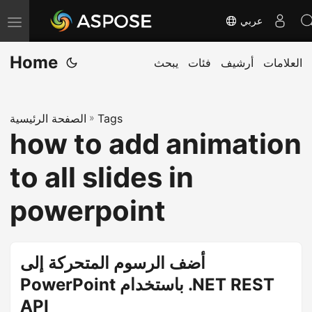
عربي
T
o
Home
العلامات
أرشيف
فئات
يبحث
g
g
l
Tags
»
الصفحة الرئيسية
e
how to add animation
n
a
to all slides in
v
i
powerpoint
g
a
t
أضف الرسوم المتحركة إلى
i
PowerPoint باستخدام .NET REST
o
API