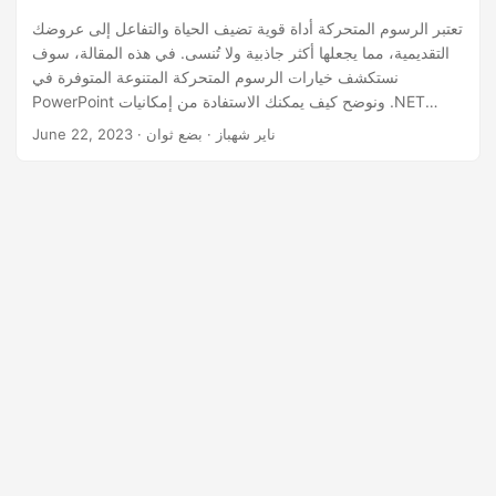
n
تعتبر الرسوم المتحركة أداة قوية تضيف الحياة والتفاعل إلى عروضك
التقديمية، مما يجعلها أكثر جاذبية ولا تُنسى. في هذه المقالة، سوف
نستكشف خيارات الرسوم المتحركة المتنوعة المتوفرة في
PowerPoint ونوضح كيف يمكنك الاستفادة من إمكانيات .NET
REST API لإدراج الرسوم المتحركة في الشرائح الخاصة بك برمجيًا.
· ناير شهباز · بضع ثوان
June 22, 2023