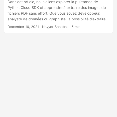
a
Dans cet article, nous allons explorer la puissance de
Python Cloud SDK et apprendre à extraire des images de
t
fichiers PDF sans effort. Que vous soyez développeur,
i
analyste de données ou graphiste, la possibilité d’extraire
o
des images de fichiers PDF peut changer la donne et vous
December 16, 2021
· Nayyer Shahbaz · 5 min
n
faire gagner un temps et des efforts précieux. Alors,
plongeons-nous dans le vif du sujet et exploitons le
potentiel de Python Cloud SDK pour extraire facilement des
images de fichiers PDF !