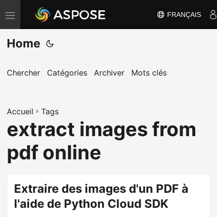
FRANÇAIS
B
a
Home
s
c
u
Chercher
Catégories
Archiver
Mots clés
l
e
Accueil
r
»
Tags
extract images from
l
a
pdf online
n
a
v
Extraire des images d'un PDF à
i
l'aide de Python Cloud SDK
g