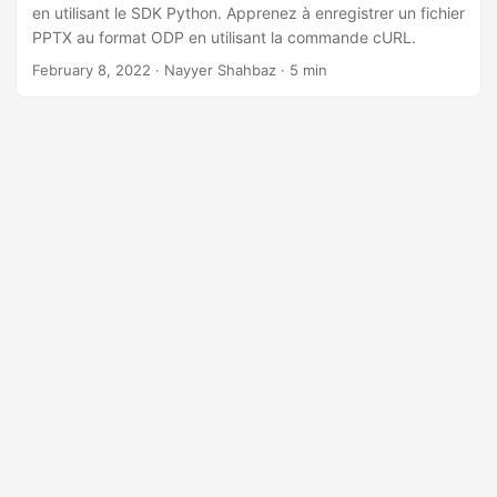
a
en utilisant le SDK Python. Apprenez à enregistrer un fichier
t
PPTX au format ODP en utilisant la commande cURL.
i
February 8, 2022
· Nayyer Shahbaz · 5 min
o
n