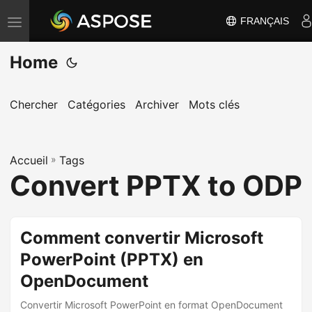
FRANÇAIS
B
a
Home
s
c
u
Chercher
Catégories
Archiver
Mots clés
l
e
Accueil
r
»
Tags
Convert PPTX to ODP
l
a
n
Comment convertir Microsoft
a
PowerPoint (PPTX) en
v
i
OpenDocument
g
Convertir Microsoft PowerPoint en format OpenDocument