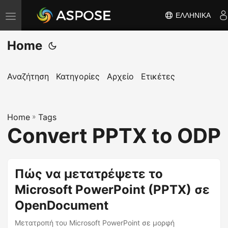
ΕΛΛΗΝΙΚΆ
Ε
ν
Home
α
λ
λ
Αναζήτηση
Κατηγορίες
Αρχείο
Ετικέτες
α
γ
Home
ή
»
Tags
Convert PPTX to ODP
π
λ
ο
Πώς να μετατρέψετε το
ή
Microsoft PowerPoint (PPTX) σε
γ
η
OpenDocument
σ
Μετατροπή του Microsoft PowerPoint σε μορφή