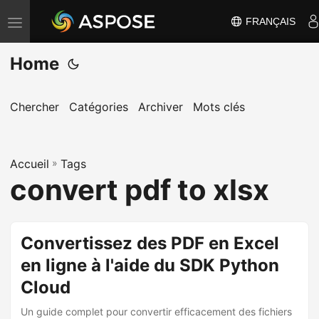
FRANÇAIS
B
a
Home
s
c
u
Chercher
Catégories
Archiver
Mots clés
l
e
Accueil
r
»
Tags
convert pdf to xlsx
l
a
n
Convertissez des PDF en Excel
a
en ligne à l'aide du SDK Python
v
i
Cloud
g
Un guide complet pour convertir efficacement des fichiers