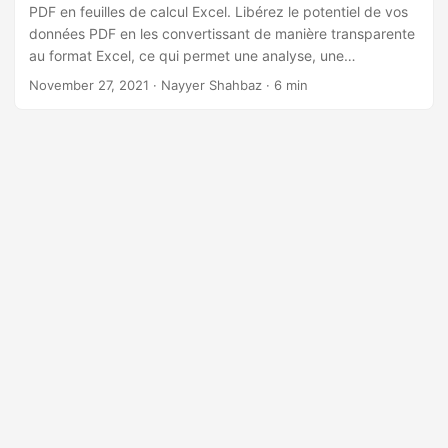
a
PDF en feuilles de calcul Excel. Libérez le potentiel de vos
t
données PDF en les convertissant de manière transparente
au format Excel, ce qui permet une analyse, une
i
manipulation et une présentation faciles. Que vous
November 27, 2021
· Nayyer Shahbaz · 6 min
o
cherchiez à transformer, « PDF en Excel », « Convertir PDF
n
en Excel » ou « Convertir PDF en XLS », nous avons ce qu’il
vous faut avec Python Cloud SDK.