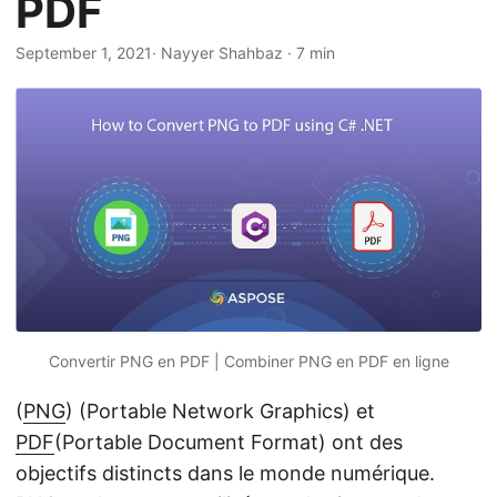
PDF
a
t
September 1, 2021
· Nayyer Shahbaz · 7 min
i
o
n
Convertir PNG en PDF | Combiner PNG en PDF en ligne
(
PNG
) (Portable Network Graphics) et
PDF
(Portable Document Format) ont des
objectifs distincts dans le monde numérique.