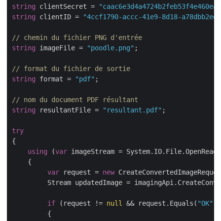
string
 clientSecret = 
"caac6e3d4a4724b2feb53f4e460ead
string
 clientID = 
"4ccf1790-accc-41e9-8d18-a78dbb2ed1
// chemin du fichier PNG d'entrée
string
 imageFile = 
"poodle.png"
;

// format du fichier de sortie
string
 format = 
"pdf"
;

// nom du document PDF résultant
string
 resultantFile = 
"resultant.pdf"
;

try
{

using
 (
var
 imageStream = System.IO.File.OpenRead(
    {

var
 request = 
new
 CreateConvertedImageReques
         Stream updatedImage = imagingApi.CreateConve
if
 (request != 
null
 && request.Equals(
"OK"
))

         {
