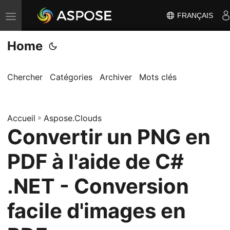
FRANÇAIS
B
a
Home
s
c
u
Chercher
Catégories
Archiver
Mots clés
l
e
Accueil
r
»
Aspose.Clouds
Convertir un PNG en
l
a
PDF à l'aide de C#
n
a
.NET - Conversion
v
facile d'images en
i
g