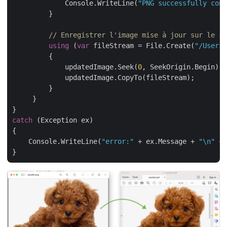
             Console.WriteLine(
"PNG successfully conv
         }

// Enregistrer l'image mise à jour sur le st
using
 (
var
 fileStream = File.Create(
"/Users/
         {

             updatedImage.Seek(
0
, SeekOrigin.Begin);

             updatedImage.CopyTo(fileStream);

         }

     }

catch
 (Exception ex)

{

    Console.WriteLine(
"error:"
 + ex.Message + 
"\n"
 + 