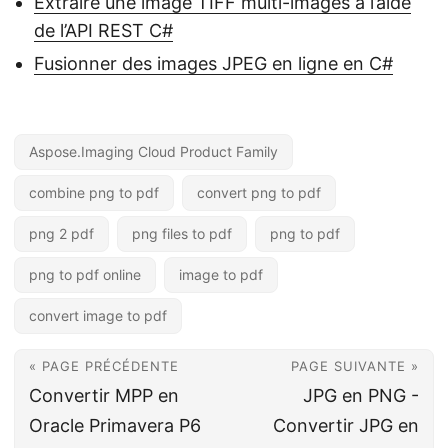
Extraire une image TIFF multi-images à l’aide
de l’API REST C#
Fusionner des images JPEG en ligne en C#
Aspose.Imaging Cloud Product Family
combine png to pdf
convert png to pdf
png 2 pdf
png files to pdf
png to pdf
png to pdf online
image to pdf
convert image to pdf
« PAGE PRÉCÉDENTE
PAGE SUIVANTE »
Convertir MPP en
JPG en PNG -
Oracle Primavera P6
Convertir JPG en