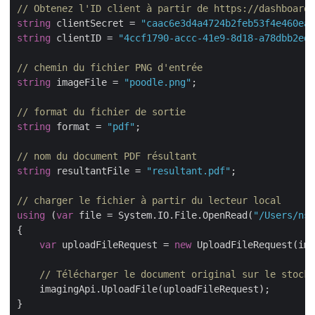
// Obtenez l'ID client à partir de https://dashboard.
string
 clientSecret = 
"caac6e3d4a4724b2feb53f4e460ead
string
 clientID = 
"4ccf1790-accc-41e9-8d18-a78dbb2ed1
// chemin du fichier PNG d'entrée
string
 imageFile = 
"poodle.png"
;

// format du fichier de sortie
string
 format = 
"pdf"
;

// nom du document PDF résultant
string
 resultantFile = 
"resultant.pdf"
;

// charger le fichier à partir du lecteur local
using
 (
var
 file = System.IO.File.OpenRead(
"/Users/nsh
{

var
 uploadFileRequest = 
new
 UploadFileRequest(ima
// Télécharger le document original sur le stocka
    imagingApi.UploadFile(uploadFileRequest);

}
