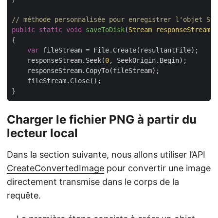
// méthode personnalisée pour enregistrer l'objet Ste
public
static
void
saveToDisk
(
Stream responseStream,
{

var
 fileStream = File.Create(resultantFile);

    responseStream.Seek(
0
, SeekOrigin.Begin);

    responseStream.CopyTo(fileStream);

    fileStream.Close();

Charger le fichier PNG à partir du
lecteur local
Dans la section suivante, nous allons utiliser l’API
CreateConvertedImage
pour convertir une image
directement transmise dans le corps de la
requête.