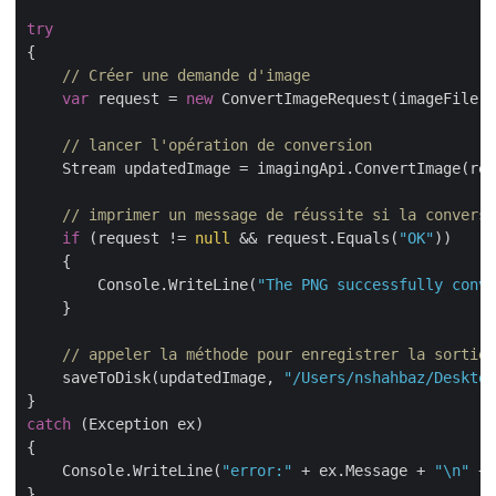
try
{

// Créer une demande d'image
var
 request = 
new
 ConvertImageRequest(imageFile, 
// lancer l'opération de conversion
    Stream updatedImage = imagingApi.ConvertImage(req
// imprimer un message de réussite si la conversi
if
 (request != 
null
 && request.Equals(
"OK"
))

    {

        Console.WriteLine(
"The PNG successfully conve
    }

// appeler la méthode pour enregistrer la sortie 
    saveToDisk(updatedImage, 
"/Users/nshahbaz/Desktop
catch
 (Exception ex)

{

    Console.WriteLine(
"error:"
 + ex.Message + 
"\n"
 + 
}  
