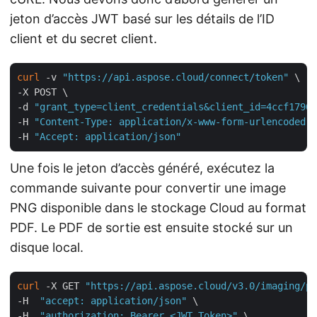
jeton d’accès JWT basé sur les détails de l’ID
client et du secret client.
curl
 -v 
"https://api.aspose.cloud/connect/token"
 \

-X POST \

-d 
"grant_type=client_credentials&client_id=4ccf1790-
-H 
"Content-Type: application/x-www-form-urlencoded"
 
-H 
"Accept: application/json"
Une fois le jeton d’accès généré, exécutez la
commande suivante pour convertir une image
PNG disponible dans le stockage Cloud au format
PDF. Le PDF de sortie est ensuite stocké sur un
disque local.
curl
 -X GET 
"https://api.aspose.cloud/v3.0/imaging/po
-H  
"accept: application/json"
 \

-H  
"authorization: Bearer <JWT Token>"
 \
