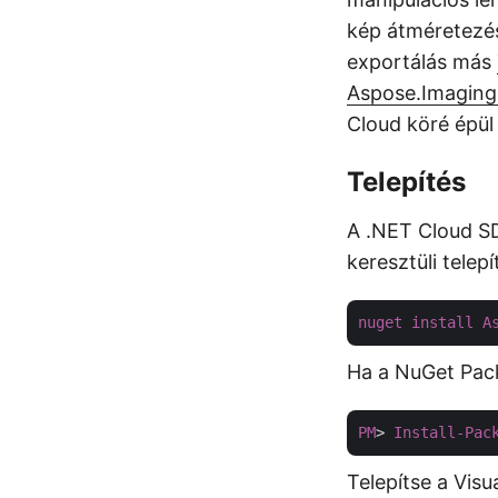
kép átméretezés
exportálás más
Aspose.Imaging
Cloud köré épül 
Telepítés
A .NET Cloud SD
keresztüli tele
nuget
install
A
Ha a NuGet Pack
PM
> 
Install-Pac
Telepítse a Visu