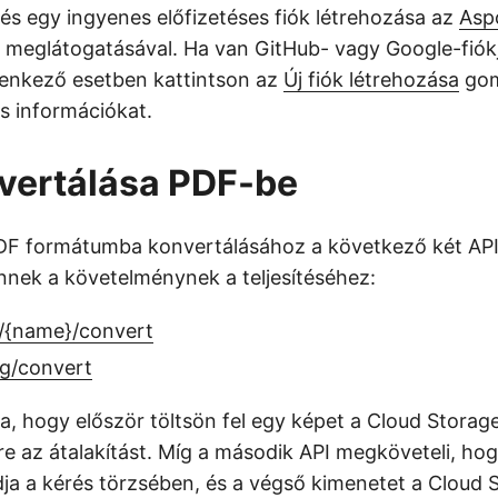
és egy ingyenes előfizetéses fiók létrehozása az
Asp
 meglátogatásával. Ha van GitHub- vagy Google-fiók
llenkező esetben kattintson az
Új fiók létrehozása
gom
s információkat.
vertálása PDF-be
F formátumba konvertálásához a következő két API 
nnek a követelménynek a teljesítéséhez:
/{name}/convert
g/convert
a, hogy először töltsön fel egy képet a Cloud Storag
re az átalakítást. Míg a második API megköveteli, ho
ja a kérés törzsében, és a végső kimenetet a Cloud S