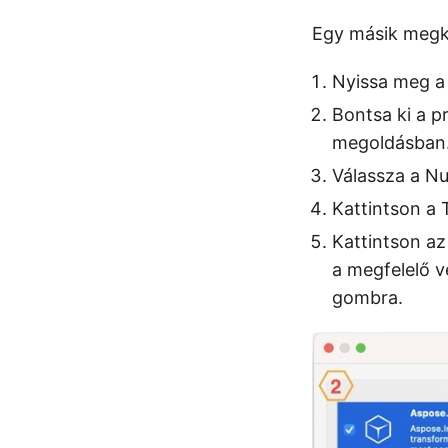
Egy másik megkö
Nyissa meg a
Bontsa ki a p
megoldásban
Válassza a N
Kattintson a 
Kattintson az
a megfelelő v
gombra.