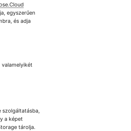
ose.Cloud
ja, egyszerűen
bra, és adja
valamelyikét
e szolgáltatásba,
gy a képet
torage tárolja.