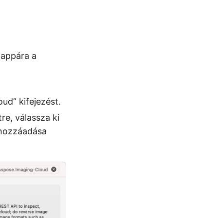
mappára a
ud” kifejezést.
re, válassza ki
g hozzáadása