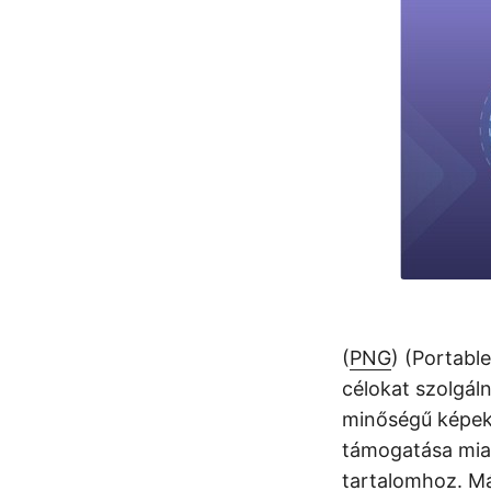
(
PNG
) (Portabl
célokat szolgáln
minőségű képek 
támogatása miatt
tartalomhoz. M