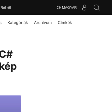
Ról ről
MAGYAR
s
Kategóriák
Archívum
Címkék
 C#
 kép