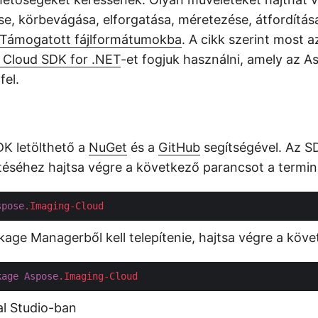
e, körbevágása, elforgatása, méretezése, átfordítása
Támogatott fájlformátumokba
. A cikk szerint most a
 Cloud SDK for .NET
-et fogjuk használni, amely az 
fel.
K letölthető a
NuGet
és a
GitHub
segítségével. Az 
pítéséhez hajtsa végre a következő parancsot a termin
spose
.Imaging-Cloud
age Managerből kell telepítenie, hajtsa végre a köv
kage
Aspose
.Imaging-Cloud
al Studio-ban