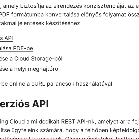
a, amely biztosítja az elrendezés konzisztenciáját az
DF formátumba konvertálása előnyös folyamat össze
zakmai jelentések készítéséhez
s API
lása PDF-be
ése a Cloud Storage-ból
se a helyi meghajtóról
be online a cURL parancsok használatával
erziós API
ing Cloud
a mi dedikált REST API-nk, amelyet arra fej
se ügyfeleink számára, hogy a felhőben képfeldolgo
hetőségeket keressenek. Olyan műveleteket hajthat v