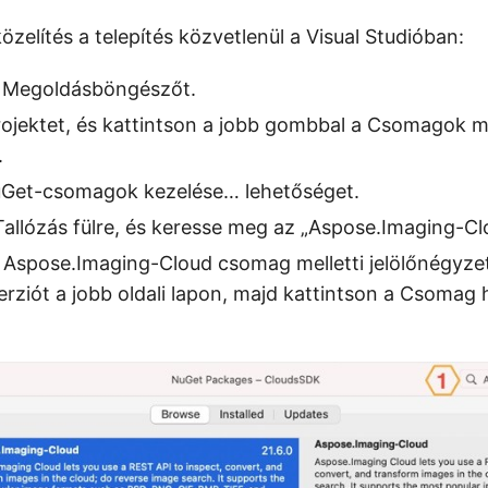
zelítés a telepítés közvetlenül a Visual Studióban:
 Megoldásböngészőt.
rojektet, és kattintson a jobb gombbal a Csomagok 
.
uGet-csomagok kezelése… lehetőséget.
Tallózás fülre, és keresse meg az „Aspose.Imaging-Clo
 Aspose.Imaging-Cloud csomag melletti jelölőnégyzet
erziót a jobb oldali lapon, majd kattintson a Csoma