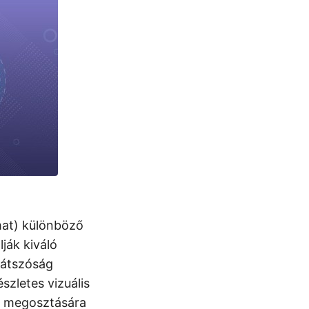
at) különböző
ják kiváló
látszóság
szletes vizuális
k megosztására