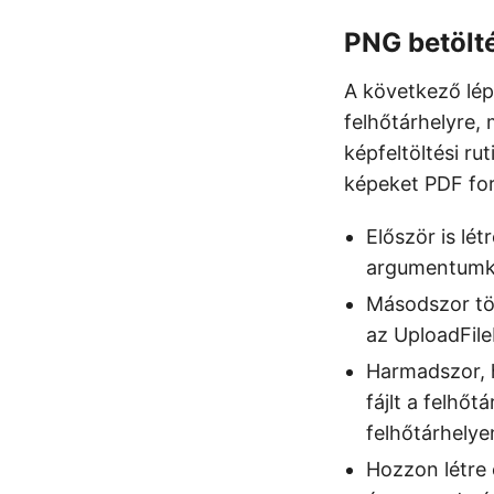
PNG betölt
A következő lép
felhőtárhelyre, 
képfeltöltési ru
képeket PDF for
Először is lé
argumentumkén
Másodszor töl
az UploadFil
Harmadszor, h
fájlt a felhőt
felhőtárhelye
Hozzon létre