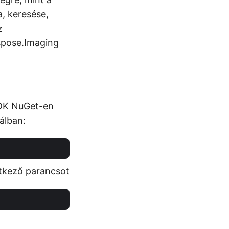
, keresése,
z
Aspose.Imaging
SDK NuGet-en
álban:
etkező parancsot