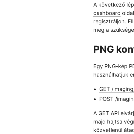
A következő lép
dashboard
oldal
regisztráljon. E
meg a szüksége
PNG kon
Egy PNG-kép PD
használhatjuk e
GET /imaging
POST /imagin
A GET API elvárj
majd hajtsa vég
közvetlenül átad