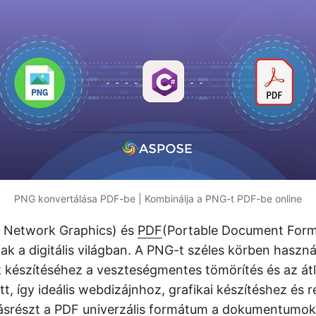
PNG konvertálása PDF-be | Kombinálja a PNG-t PDF-be online
e Network Graphics) és
PDF
(Portable Document Form
ak a digitális világban. A PNG-t széles körben használ
készítéséhez a veszteségmentes tömörítés és az át
, így ideális webdizájnhoz, grafikai készítéshez és ré
ásrészt a PDF univerzális formátum a dokumentumo