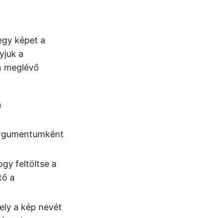
egy képet a
yjuk a
en meglévő
n
 argumentumként
gy feltöltse a
tő a
ely a kép nevét