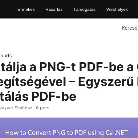
Termékek
Vásárlás
Támogatás
Webhelyek
Keresé
louds
tálja a PNG-t PDF-be a
egítségével – Egyszerű
tálás PDF-be
 Nayyer Shahbaz · 6 perc