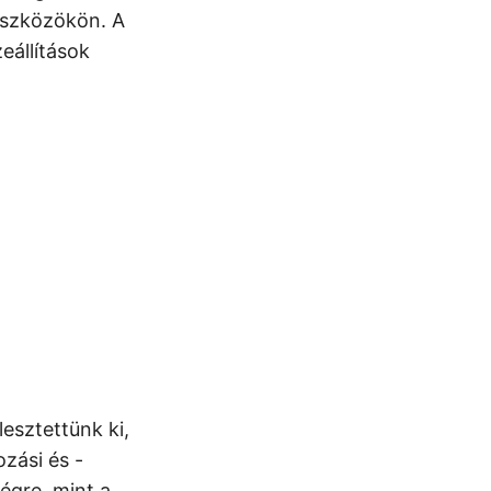
 eszközökön. A
állítások
lesztettünk ki,
zási és -
égre, mint a