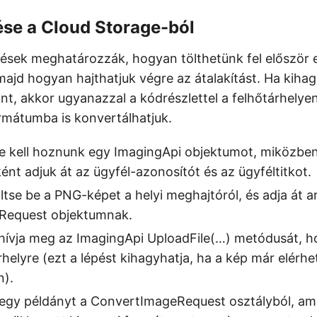
ése a Cloud Storage-ból
ések meghatározzák, hogyan tölthetünk fel először 
majd hogyan hajthatjuk végre az átalakítást. Ha kihag
tint, akkor ugyanazzal a kódrészlettel a felhőtárhely
mátumba is konvertálhatjuk.
tre kell hoznunk egy ImagingApi objektumot, miközbe
t adjuk át az ügyfél-azonosítót és az ügyféltitkot.
tse be a PNG-képet a helyi meghajtóról, és adja át
eRequest objektumnak.
ívja meg az ImagingApi UploadFile(…) metódusát, ho
árhelyre (ezt a lépést kihagyhatja, ha a kép már elérhe
n).
 egy példányt a ConvertImageRequest osztályból, am