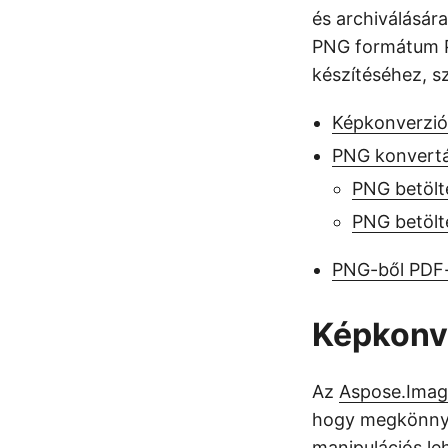
és archiválásár
PNG formátum P
készítéséhez, s
Képkonverzió
PNG konvertá
PNG betölt
PNG betölté
PNG-ből PDF-
Képkonv
Az
Aspose.Imag
hogy megkönnyít
manipulációs le