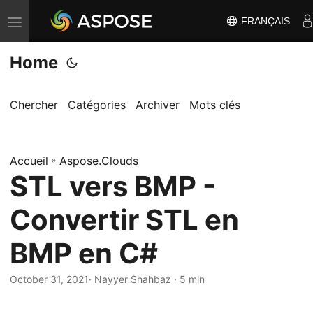
FRANÇAIS
B
a
Home
s
c
u
Chercher
Catégories
Archiver
Mots clés
l
e
Accueil
r
»
Aspose.Clouds
STL vers BMP -
l
a
Convertir STL en
n
a
BMP en C#
v
i
October 31, 2021
· Nayyer Shahbaz · 5 min
g