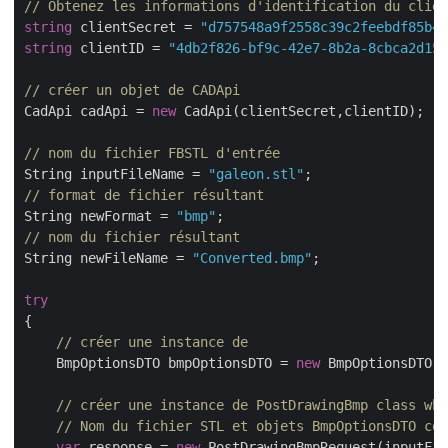
// Obtenez les informations d'identification du clien
string
 clientSecret = 
"d757548a9f2558c39c2feebdf85b4c
string
 clientID = 
"4db2f826-bf9c-42e7-8b2a-8cbca2d155
// créer un objet de CADApi
CadApi cadApi = 
new
 CadApi(clientSecret,clientID);

// nom du fichier FBSTL d'entrée
String inputFileName = 
"galeon.stl"
// format de fichier résultant
String newFormat = 
"bmp"
// nom du fichier résultant
String newFileName = 
"Converted.bmp"
;

try
{

// créer une instance de 
    BmpOptionsDTO bmpOptionsDTO = 
new
 BmpOptionsDTO()
// créer une instance de PostDrawingBmp class whi
// Nom du fichier STL et objets BmpOptionsDTO com
var
 response = 
new
 PostDrawingBmpRequest(inputFil