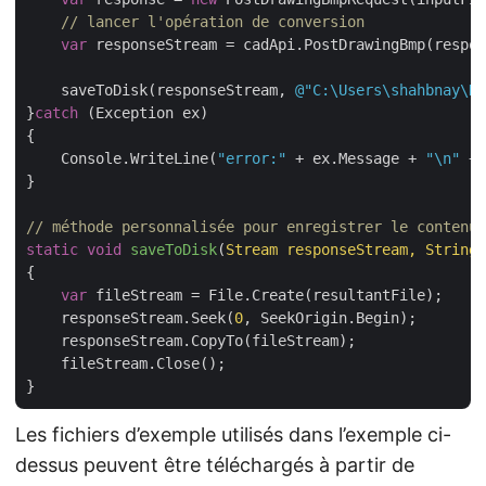
// lancer l'opération de conversion
var
 responseStream = cadApi.PostDrawingBmp(respon
    saveToDisk(responseStream, 
@"C:\Users\shahbnay\Do
}
catch
 (Exception ex)

{

    Console.WriteLine(
"error:"
 + ex.Message + 
"\n"
 + 
}

// méthode personnalisée pour enregistrer le contenu 
static
void
saveToDisk
(
Stream responseStream, String 
{

var
 fileStream = File.Create(resultantFile);

    responseStream.Seek(
0
, SeekOrigin.Begin);

    responseStream.CopyTo(fileStream);

    fileStream.Close();

Les fichiers d’exemple utilisés dans l’exemple ci-
dessus peuvent être téléchargés à partir de