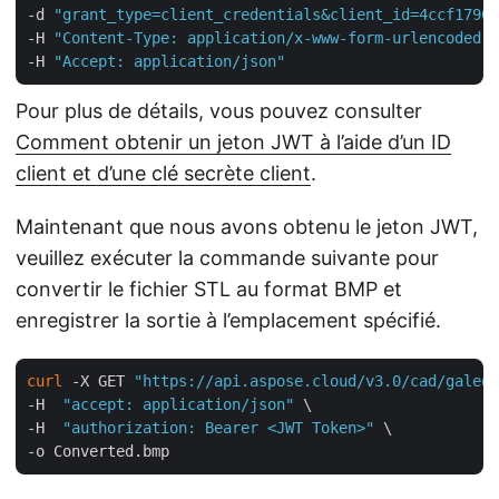
-d 
"grant_type=client_credentials&client_id=4ccf1790-
-H 
"Content-Type: application/x-www-form-urlencoded"
 
-H 
"Accept: application/json"
Pour plus de détails, vous pouvez consulter
Comment obtenir un jeton JWT à l’aide d’un ID
client et d’une clé secrète client
.
Maintenant que nous avons obtenu le jeton JWT,
veuillez exécuter la commande suivante pour
convertir le fichier STL au format BMP et
enregistrer la sortie à l’emplacement spécifié.
curl
 -X GET 
"https://api.aspose.cloud/v3.0/cad/galeon
-H  
"accept: application/json"
 \

-H  
"authorization: Bearer <JWT Token>"
 \
