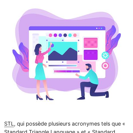
a
t
i
o
n
STL
, qui possède plusieurs acronymes tels que «
Standard Triangle Language » et « Standard