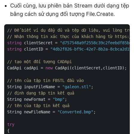
Cuối cùng, lưu phiên bản Stream dưới dạng tệp
bằng cách sử dụng đối tượng File.Create.
// Để biết ví dụ đầy đủ và tệp dữ liệu, vui lòng truy
// Nhận thông tin xác thực của khách hàng từ https:/
string
 clientSecret = 
"d757548a9f2558c39c2feebdf85b4c
string
 clientID = 
"4db2f826-bf9c-42e7-8b2a-8cbca2d155
// tạo một đối tượng CADApi
CadApi cadApi = 
new
 CadApi(clientSecret,clientID);

// tên của tập tin FBSTL đầu vào
String inputFileName = 
"galeon.stl"
// định dạng tập tin kết quả
String newFormat = 
"bmp"
// tên của tập tin kết quả
String newFileName = 
"Converted.bmp"
;

try
{
