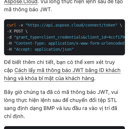
Aspose.Cloud
. Vui lòng thực hiện lệnh sau để tạo
mã thông báo JWT.
curl
 -v 
"https://api.aspose.cloud/connect/token"
 \

-X POST \

-d 
"grant_type=client_credentials&client_id=4ccf1790-
-H 
"Content-Type: application/x-www-form-urlencoded"
 
-H 
"Accept: application/json"
Để biết thêm chi tiết, bạn có thể xem xét truy
cập
Cách lấy mã thông báo JWT bằng ID khách
hàng và khóa bí mật của khách hàng
.
Bây giờ chúng ta đã có mã thông báo JWT, vui
lòng thực hiện lệnh sau để chuyển đổi tệp STL
sang định dạng BMP và lưu đầu ra vào vị trí đã
chỉ định.