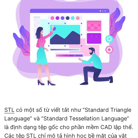
ớ
n
g
STL
có một số từ viết tắt như “Standard Triangle
Language” và “Standard Tessellation Language”
là định dạng tệp gốc cho phần mềm CAD lập thể.
Các tệp STL chỉ mô tả hình học bề mặt của vật