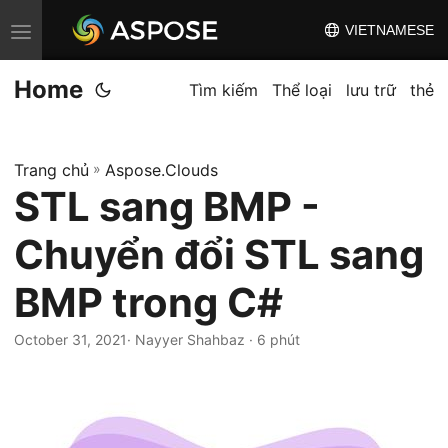
VIETNAMESE
C
h
Home
u
Tìm kiếm
Thể loại
lưu trữ
thẻ
y
ể
Trang chủ
»
Aspose.Clouds
n
STL sang BMP -
đ
ổ
Chuyển đổi STL sang
i
đ
BMP trong C#
i
October 31, 2021
· Nayyer Shahbaz · 6 phút
ề
u
h
ư