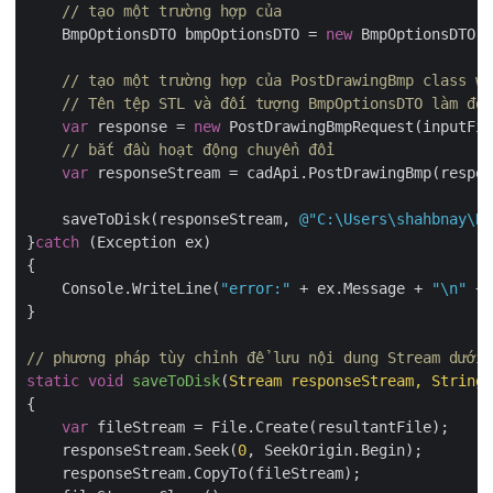
// tạo một trường hợp của 
    BmpOptionsDTO bmpOptionsDTO = 
new
 BmpOptionsDTO()
// tạo một trường hợp của PostDrawingBmp class wh
// Tên tệp STL và đối tượng BmpOptionsDTO làm đối
var
 response = 
new
 PostDrawingBmpRequest(inputFil
// bắt đầu hoạt động chuyển đổi
var
 responseStream = cadApi.PostDrawingBmp(respon
    saveToDisk(responseStream, 
@"C:\Users\shahbnay\Do
}
catch
 (Exception ex)

{

    Console.WriteLine(
"error:"
 + ex.Message + 
"\n"
 + 
}

// phương pháp tùy chỉnh để lưu nội dung Stream dưới 
static
void
saveToDisk
(
Stream responseStream, String 
{

var
 fileStream = File.Create(resultantFile);

    responseStream.Seek(
0
, SeekOrigin.Begin);

    responseStream.CopyTo(fileStream);
