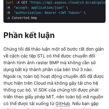
curl
 -X GET 
"https://api.aspose.cloud/v3.0/cad/galeon
-H  
"accept: application/json"
 \

-H  
"authorization: Bearer <JWT Token>"
 \

Phần kết luận
Chúng tôi đã thảo luận một số bước rất đơn giản
về cách các tệp STL có thể được chuyển đổi
thành hình ảnh raster BMP mà không cần sử
dụng bất kỳ thành phần của bên thứ 3 nào.
Ngoài ra, toàn bộ hoạt động chuyển đổi đã được
thực hiện trên Cloud mà không gây tải cho hệ
thống cục bộ. Vì SDK của chúng tôi được phát
triển theo giấy phép MIT, nên toàn bộ mã nguồn
có thể được tải xuống từ
GitHub
. Nếu bạn gặp