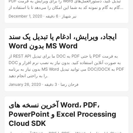
PDF را برای ویرایش به فرمت Word تبدیل کنید، دستورالعمل‌های
n
گام به گام و نمونه کد به شما این امکان را می‌دهد تا با استفاده از
NET REST API بدون زحمت به این وظایف دست یابید.
· نیر شهباز · 6 دقیقه
December 1, 2020
ایجاد، ویرایش، ادغام یا تبدیل یک سند
Word بدون MS Word
از REST API ما برای تبدیل DOC به PDF یا حتی PDF به فرمت
DOC به صورت آنلاین استفاده کنید. بدون نیاز به نصب نرم افزار و
بدون نیاز به برنامه MS Word می توانید تبدیل DOC/DOCX به PDF
را به راحتی انجام دهید.
· فرحان رضا · 3 دقیقه
January 26, 2020
آخرین نسخه های Word، PDF،
PowerPoint و Excel Processing
Cloud SDK