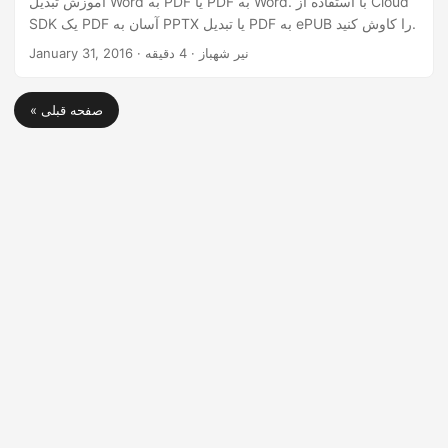
آموزش تبدیل Word به PDF یا PDF به Word. با استفاده از Cloud
SDK یک PDF آسان به PPTX یا تبدیل PDF به ePUB را کاوش کنید.
· نیر شهباز · 4 دقیقه
January 31, 2016
« صفحه قبلی