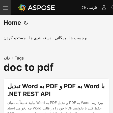
فارسی
T
o
Home
g
g
l
برچسب ها
بایگانی
دسته بندی ها
جستجو کردن
e
n
Tags
»
a
خانه
doc to pdf
v
i
g
تبدیل Word به PDF و PDF به Word با
a
.NET REST API
t
i
بیایید عمیقاً به دنیای Word به PDF و تبدیل PDF به Word بپردازیم.
o
چه بخواهید اسناد Word خود را در قالب PDF حفظ کنید یا بخواهید