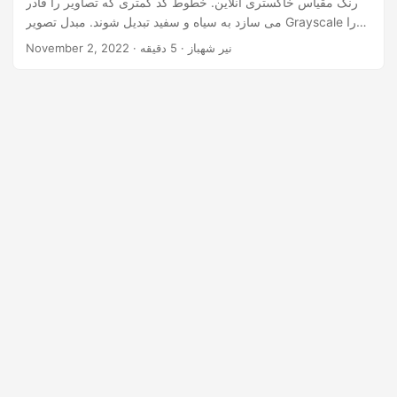
رنگ مقیاس خاکستری آنلاین. خطوط کد کمتری که تصاویر را قادر
n
می سازد به سیاه و سفید تبدیل شوند. مبدل تصویر Grayscale را
توسعه دهید
· نیر شهباز · 5 دقیقه
November 2, 2022