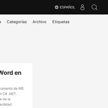
ESPAÑOL
a
Categorías
Archivo
Etiquetas
Word en
documento de MS
n C# .NET.
e de la
cilidad.