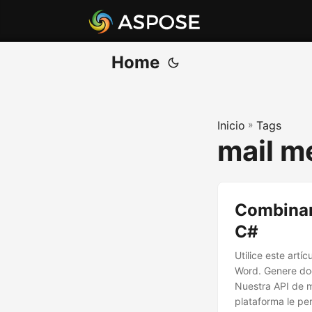
Home
Inicio
»
Tags
mail m
Combinar
C#
Utilice este art
Word. Genere do
Nuestra API de 
plataforma le pe