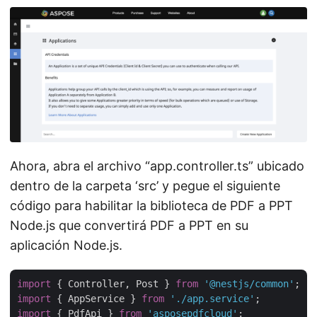
Ahora, abra el archivo “app.controller.ts” ubicado
dentro de la carpeta ‘src’ y pegue el siguiente
código para habilitar la biblioteca de PDF a PPT
Node.js que convertirá PDF a PPT en su
aplicación Node.js.
import
 { Controller, Post } 
from
'@nestjs/common'
import
 { AppService } 
from
'./app.service'
import
 { PdfApi } 
from
'asposepdfcloud'