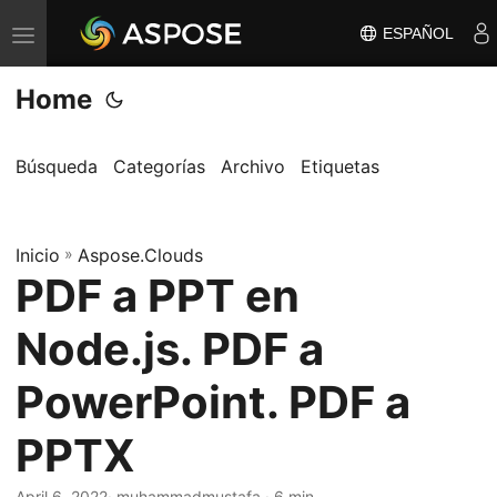
ESPAÑOL
A
l
Home
t
e
r
Búsqueda
Categorías
Archivo
Etiquetas
n
a
Inicio
r
»
Aspose.Clouds
PDF a PPT en
n
a
Node.js. PDF a
v
e
PowerPoint. PDF a
g
PPTX
a
c
April 6, 2022
· muhammadmustafa · 6 min