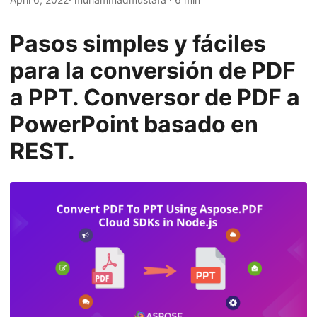
i
ó
Pasos simples y fáciles
n
para la conversión de PDF
a PPT. Conversor de PDF a
PowerPoint basado en
REST.