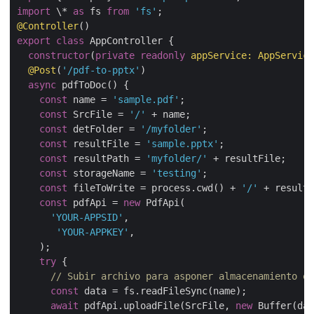
import
 \* 
as
 fs 
from
'fs'
@Controller
export
class
 AppController {

constructor
(
private
readonly
 appService: AppService
@Post
(
'/pdf-to-pptx'
)

async
 pdfToDoc() {

const
 name = 
'sample.pdf'
;

const
 SrcFile = 
'/'
 + name;

const
 detFolder = 
'/myfolder'
;

const
 resultFile = 
'sample.pptx'
;

const
 resultPath = 
'myfolder/'
 + resultFile;

const
 storageName = 
'testing'
;

const
 fileToWrite = process.cwd() + 
'/'
 + resultF
const
 pdfApi = 
new
 PdfApi(

'YOUR-APPSID'
,

'YOUR-APPKEY'
,

    );

try
 {

// Subir archivo para asponer almacenamiento en
const
 data = fs.readFileSync(name);

await
 pdfApi.uploadFile(SrcFile, 
new
 Buffer(dat