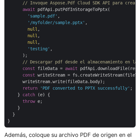
// Invoque Aspose.Pdf Cloud SDK API para crear 
await
 pdfApi.putPdfInStorageToPptx(

'sample.pdf'
,

'/myfolder/sample.pptx'
,

null
,

null
,

null
,

'testing'
,

      );

// Descargar pdf desde el almacenamiento en la 
const
 fileData = 
await
 pdfApi.downloadFile(resu
const
 writeStream = fs.createWriteStream(fileTo
      writeStream.write(fileData.body);

return
'PDF converted to PPTX successfully'
;

    } 
catch
 (e) {

throw
 e;

    }

  }

Además, coloque su archivo PDF de origen en el