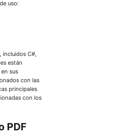
 de uso:
 incluidos C#,
es están
 en sus
ionados con las
cas principales
cionadas con los
o PDF