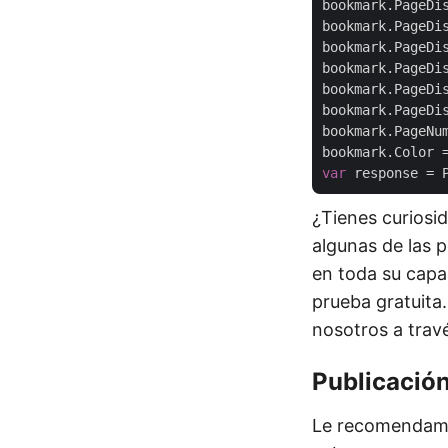
bookmark.PageDi
bookmark.PageDi
bookmark.PageDi
bookmark.PageDi
bookmark.PageDi
bookmark.PageDi
bookmark.PageNu
bookmark.Color 
var
¿Tienes curiosi
algunas de las p
en toda su cap
prueba gratuita
nosotros a trav
Publicación
Le recomendamos