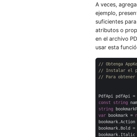
A veces, agrega
ejemplo, present
suficientes para
atributos o prop
en el archivo P
usar esta funció
// Obtenga AppK
// Instalar el 
// Para obtener
PdfApi pdfApi =
const
string
 na
string
 bookmark
var
 bookmark = 
bookmark.Action
bookmark.Bold =
bookmark.Italic