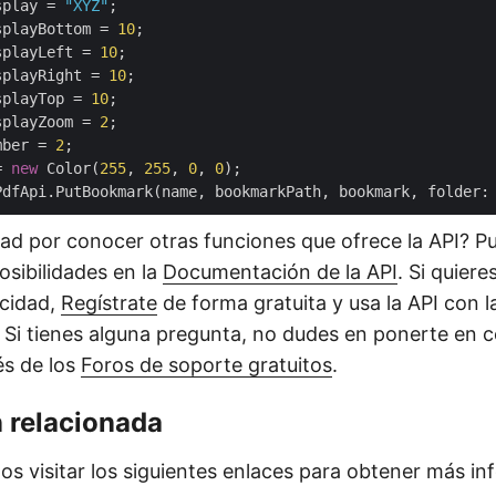
splay = 
"XYZ"
;

splayBottom = 
10
;

splayLeft = 
10
;

splayRight = 
10
;

splayTop = 
10
;

splayZoom = 
2
;

mber = 
2
;

= 
new
 Color(
255
, 
255
, 
0
, 
0
dad por conocer otras funciones que ofrece la API? P
osibilidades en la
Documentación de la API
. Si quiere
acidad,
Regístrate
de forma gratuita y usa la API con 
. Si tienes alguna pregunta, no dudes en ponerte en 
és de los
Foros de soporte gratuitos
.
 relacionada
 visitar los siguientes enlaces para obtener más in