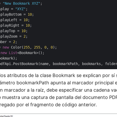
= 
"New Bookmark XYZ"
;

splay = 
"XYZ"
;

splayBottom = 
10
;

splayLeft = 
10
;

splayRight = 
10
;

splayTop = 
10
;

splayZoom = 
2
;

mber = 
2
;

= 
new
 Color(
255
, 
255
, 
0
, 
0
 
new
List
<Bookmark>();

los atributos de la clase Bookmark se explican por sí 
ámetro bookmarkPath apunta al marcador principal en
n marcador a la raíz, debe especificar una cadena va
e muestra una captura de pantalla del documento PDF
egado por el fragmento de código anterior.