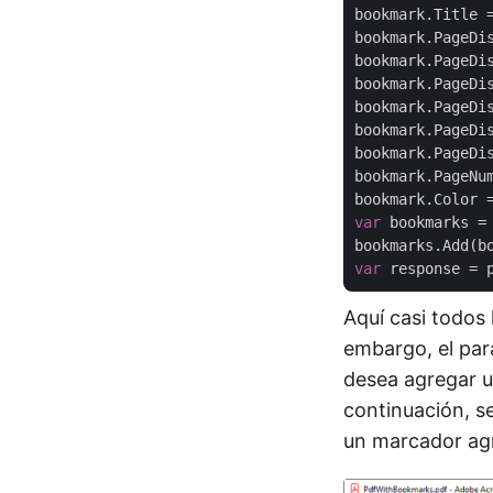
bookmark.Title 
bookmark.PageDi
bookmark.PageDi
bookmark.PageDi
bookmark.PageDi
bookmark.PageDi
bookmark.PageDi
bookmark.PageNu
bookmark.Color 
var
 bookmarks =
var
Aquí casi todos 
embargo, el par
desea agregar u
continuación, s
un marcador agr