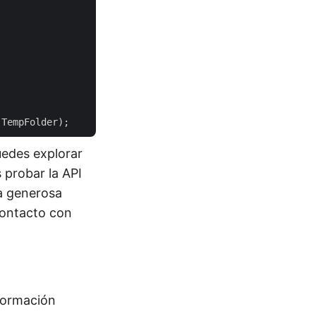
uedes explorar
s probar la API
la generosa
contacto con
formación