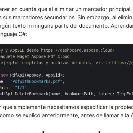
ener en cuenta que al eliminar un marcador principal,
s sus marcadores secundarios. Sin embargo, al elimi
ingún texto ni ninguna parte del documento. Aprend
enguaje C#:
ey y AppSID desde https://dashboard.aspose.cloud/
paquete Nuget Aspose.Pdf-Cloud
 ejemplos completos y archivos de datos, visite https://
 
new
me = 
"PdfWithBookmarks.pdf"
Path = 
"1/1"
 que simplemente necesitamos especificar la propie
omo se explicó anteriormente, antes de llamar a la A