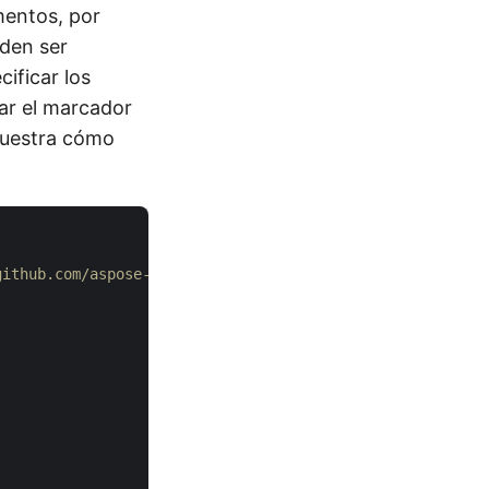
mentos, por
eden ser
ificar los
tar el marcador
muestra cómo
github.com/aspose-pdf-cloud/aspose-pdf-cloud-dotnet