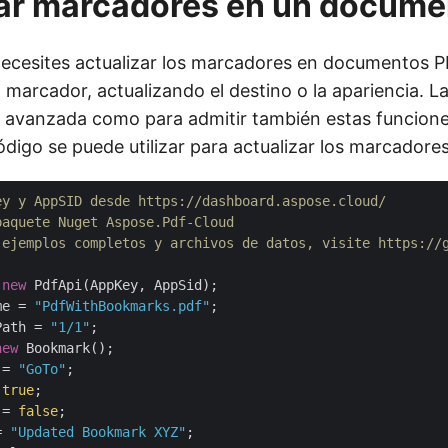
zar marcadores en un docume
necesites actualizar los marcadores en documentos
marcador, actualizando el destino o la apariencia. La
 avanzada como para admitir también estas funciones
digo se puede utilizar para actualizar los marcadores
ey y AppSID desde https://dashboard.aspose.cloud/
paquete Nuget Aspose.Pdf-Cloud
 ejemplos completos y archivos de datos, visite https://
 
new
me = 
"PdfWithBookmarks.pdf"
Path = 
"1/1"
new
 Bookmark();

 = 
"GoTo"
;

 
true
;

 = 
false
;

= 
"Updated Bookmark XYZ"
;
