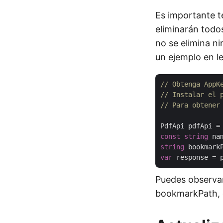
Es importante t
eliminarán todo
no se elimina n
un ejemplo en l
// Obtenga AppK
// Instalar el 
// Para obtener
PdfApi pdfApi =
const
string
 na
string
 bookmark
var
Puedes observar
bookmarkPath, c