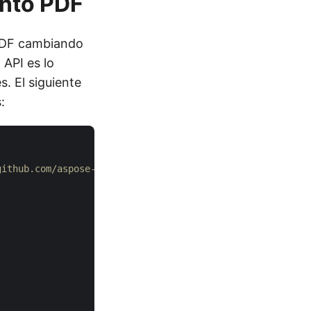
nto PDF
 PDF cambiando
 API es lo
. El siguiente
:
github.com/aspose-pdf-cloud/aspose-pdf-cloud-dotnet