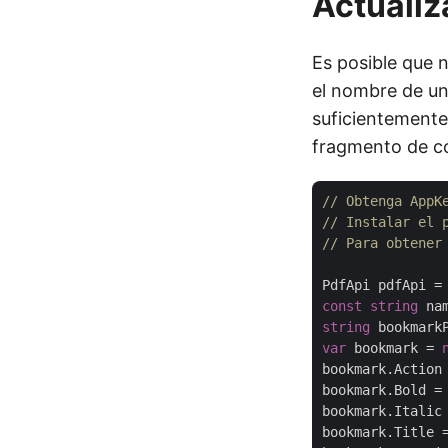
Actuali
Es posible que 
el nombre de un 
suficientemente
fragmento de có
// Obtenga AppK
// Instalar el 
// Para obtener
PdfApi pdfApi =
const
string
 na
string
 bookmark
var
 bookmark = 
bookmark.Action
bookmark.Bold =
bookmark.Italic
bookmark.Title 