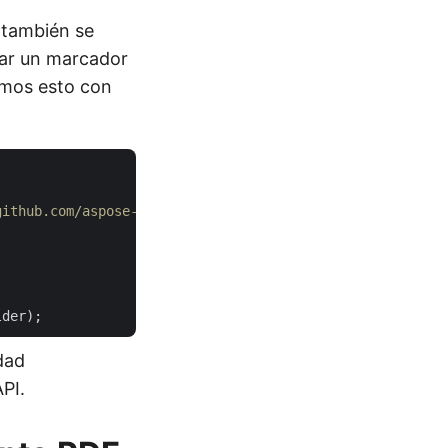
 también se
nar un marcador
amos esto con
github.com/aspose-pdf-cloud/aspose-pdf-cloud-dotnet
dad
PI.