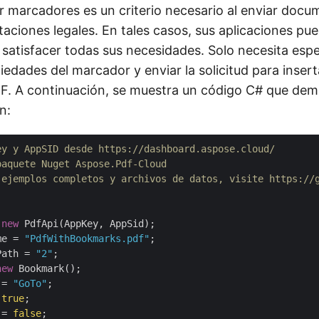
r marcadores es un criterio necesario al enviar docu
aciones legales. En tales casos, sus aplicaciones pu
 satisfacer todas sus necesidades. Solo necesita espec
iedades del marcador y enviar la solicitud para inser
DF. A continuación, se muestra un código C# que de
n:
ey y AppSID desde https://dashboard.aspose.cloud/
paquete Nuget Aspose.Pdf-Cloud
 ejemplos completos y archivos de datos, visite https://
 
new
me = 
"PdfWithBookmarks.pdf"
Path = 
"2"
new
 Bookmark();

 = 
"GoTo"
;

 
true
;

 = 
false
;
