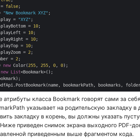
 = 
false
;

= 
"New Bookmark XYZ"
;

splay = 
"XYZ"
;

splayBottom = 
10
;

splayLeft = 
10
;

splayRight = 
10
;

splayTop = 
10
;

splayZoom = 
2
;

mber = 
2
;

= 
new
 Color(
255
, 
255
, 
0
, 
0
 
new
List
<Bookmark>();

е атрибуты класса Bookmark говорят сами за себ
markPath указывает на родительскую закладку в 
вить закладку в корень, вы должны указать пуст
. Ниже приведен снимок экрана выходного PDF-до
бавленной приведенным выше фрагментом кода.