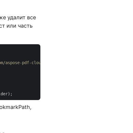
же удалит все
ст или часть
om/aspose-pdf-cloud/aspose-pdf-cloud-dotnet
okmarkPath,