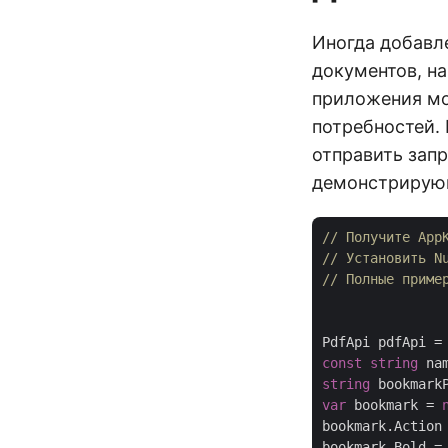
Иногда добавл
документов, н
приложения мо
потребностей. 
отправить запр
демонстрирующ
// Получите App
// Установить N
// Полные приме
PdfApi pdfApi =
const
string
 na
string
 bookmark
var
 bookmark = 
bookmark.Action
bookmark.Bold =