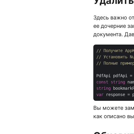
Удалить
Здесь важно от
ее дочерние за
документа. Дав
// Получите App
// Установить N
// Полные приме
PdfApi pdfApi =
const
string
 na
string
 bookmark
var
Вы можете зам
как описано вы