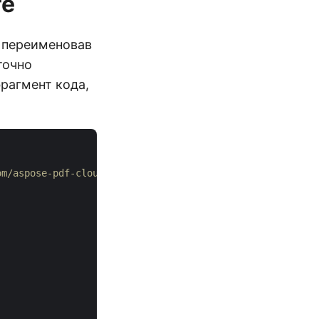
те
, переименовав
точно
рагмент кода,
om/aspose-pdf-cloud/aspose-pdf-cloud-dotnet