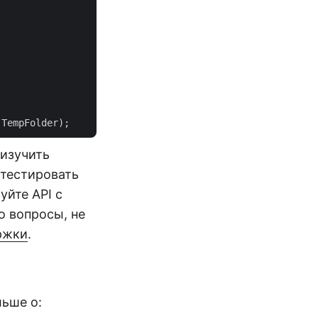
 изучить
отестировать
уйте API с
о вопросы, не
ржки
.
ьше о: