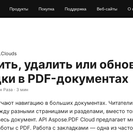
Продукты
Покупка
Поддержка
Веб-сайты
О 
.Clouds
ть, удалить или обно
дки в PDF-документах
н Раза · 3 мин
гчают навигацию в больших документах. Читатели
жду разными страницами и разделами, вместо то
есь документ. API Aspose.PDF Cloud предлагает 
аботы с PDF. Работа с закладками — одна из част