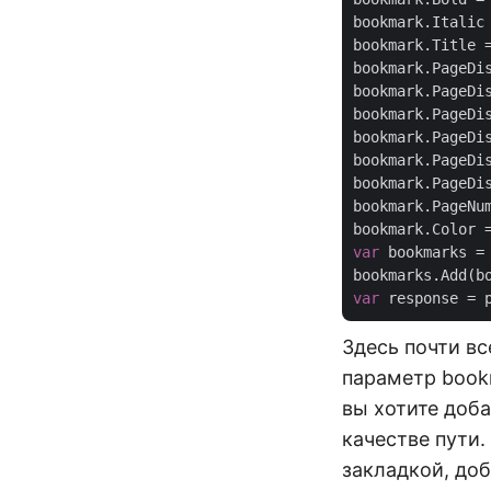
bookmark.Italic
bookmark.Title 
bookmark.PageDi
bookmark.PageDi
bookmark.PageDi
bookmark.PageDi
bookmark.PageDi
bookmark.PageDi
bookmark.PageNu
bookmark.Color 
var
 bookmarks =
var
Здесь почти вс
параметр book
вы хотите доба
качестве пути
закладкой, до