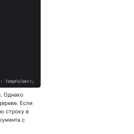
я. Однако
дереве. Если
ую строку в
кумента с