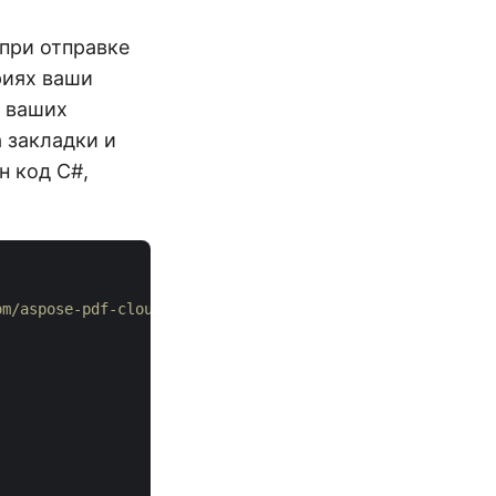
при отправке
риях ваши
х ваших
 закладки и
н код C#,
om/aspose-pdf-cloud/aspose-pdf-cloud-dotnet