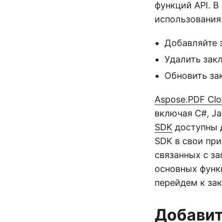
функций API. 
использования
Добавляйте 
Удалить зак
Обновить за
Aspose.PDF Cl
включая C#, Ja
SDK
доступны д
SDK в свои пр
связанных с за
основных функ
перейдем к за
Добавит