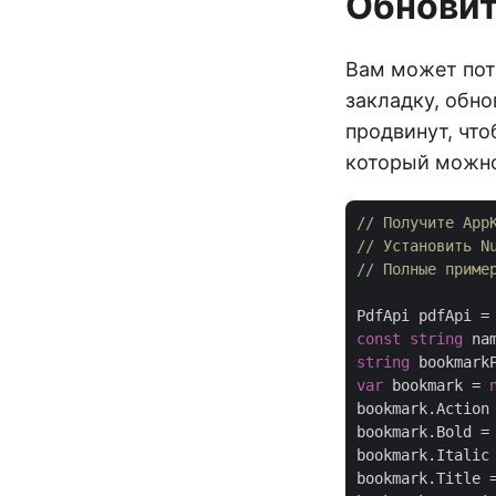
Обновит
Вам может пот
закладку, обно
продвинут, что
который можно
// Получите App
// Установить N
// Полные приме
PdfApi pdfApi =
const
string
 na
string
 bookmark
var
 bookmark = 
bookmark.Action
bookmark.Bold =
bookmark.Italic
bookmark.Title 