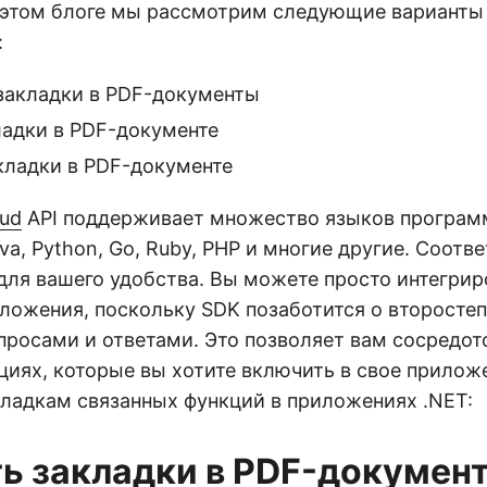
В этом блоге мы рассмотрим следующие варианты
:
закладки в PDF-документы
ладки в PDF-документе
кладки в PDF-документе
oud
API поддерживает множество языков програм
va, Python, Go, Ruby, PHP и многие другие. Соот
ля вашего удобства. Вы можете просто интегрир
иложения, поскольку SDK позаботится о второстеп
просами и ответами. Это позволяет вам сосредот
циях, которые вы хотите включить в свое прилож
кладкам связанных функций в приложениях .NET:
ь закладки в PDF-докумен