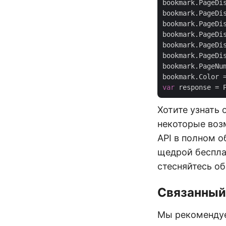
bookmark.PageDi
bookmark.PageDi
bookmark.PageDi
bookmark.PageDi
bookmark.PageDi
bookmark.PageDi
bookmark.PageNu
bookmark.Color 
var
Хотите узнать 
некоторые во
API в полном о
щедрой бесплат
стесняйтесь о
Связанный
Мы рекомендуе