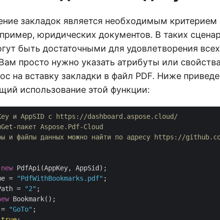
ение закладок является необходимым критерием 
апример, юридических документов. В таких сцена
гут быть достаточными для удовлетворения все
Вам просто нужно указать атрибуты или свойства
ос на вставку закладки в файл PDF. Ниже приведе
ий использование этой функции:
Key и AppSID с https://dashboard.aspose.cloud/
uGet-пакет Aspose.Pdf-Cloud
ры и файлы данных можно найти по адресу https://github.c
 
new
me = 
"PdfWithBookmarks.pdf"
Path = 
"2"
new
 Bookmark();

 = 
"GoTo"
;

 
true
;
