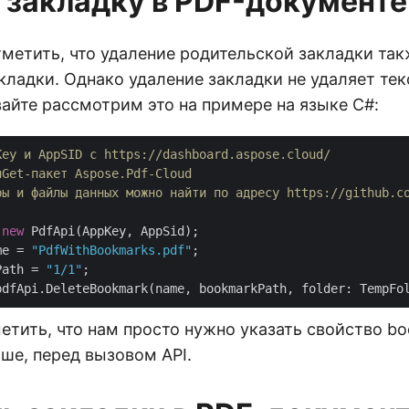
 закладку в PDF-документе
метить, что удаление родительской закладки так
кладки. Однако удаление закладки не удаляет тек
айте рассмотрим это на примере на языке C#:
Key и AppSID с https://dashboard.aspose.cloud/
uGet-пакет Aspose.Pdf-Cloud
ры и файлы данных можно найти по адресу https://github.c
 
new
me = 
"PdfWithBookmarks.pdf"
Path = 
"1/1"
етить, что нам просто нужно указать свойство bo
ше, перед вызовом API.