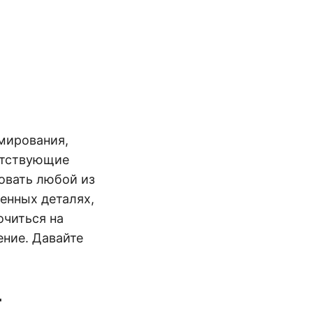
мирования,
ветствующие
овать любой из
енных деталях,
очиться на
ение. Давайте
т