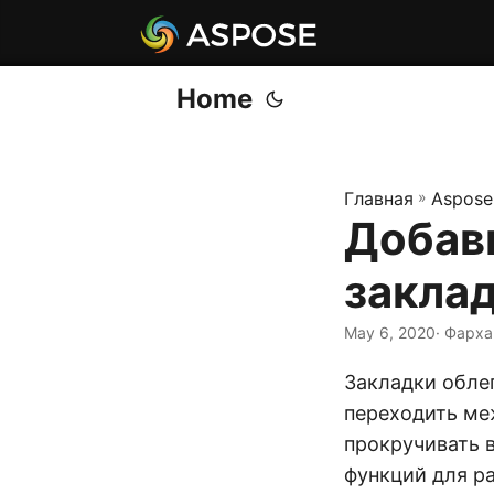
Home
Главная
»
Aspose
Добави
закла
May 6, 2020
· Фарха
Закладки обле
переходить ме
прокручивать в
функций для р