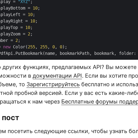
splay = 
"XYZ"
;

splayBottom = 
10
;

splayLeft = 
10
;

splayRight = 
10
;

splayTop = 
10
;

splayZoom = 
2
;

mber = 
2
;

= 
new
 Color(
255
, 
255
, 
0
, 
0
о других функциях, предлагаемых API? Вы можете
зможности в
документации API
. Если вы хотите пр
бъеме, то
Зарегистрируйтесь
бесплатно и использ
ной пробной версией. Если у вас есть какие-либ
бращаться к нам через
Бесплатные форумы подде
 пост
м посетить следующие ссылки, чтобы узнать бол