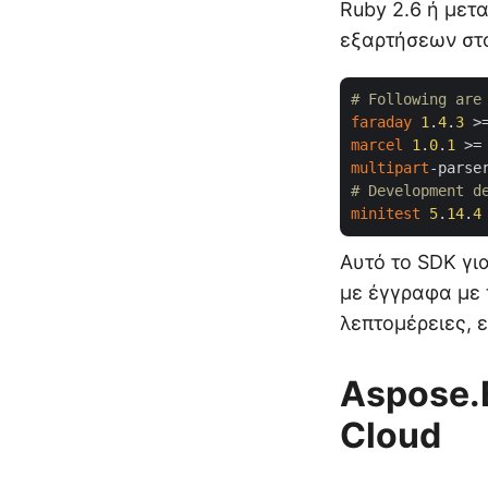
Ruby 2.6 ή μετ
εξαρτήσεων στ
# Following are
faraday
1
.
4
.
3
 >
marcel
1
.
0
.
1
 >=
multipart
-parse
# Development d
minitest
5
.
14
.
4
Αυτό το SDK γι
με έγγραφα με 
λεπτομέρειες, 
Aspose.
Cloud