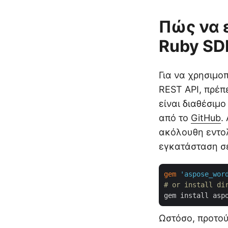
Πώς να 
Ruby SD
Για να χρησιμο
REST API, πρέπ
είναι διαθέσιμ
από το
GitHub
.
ακόλουθη εντολ
εγκατάσταση σε
gem
'aspose_wor
# or install di
Ωστόσο, προτού