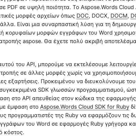
ε PDF σε υψηλή ποιότητα. Το Aspose.Words Cloud 
ετικές μορφές αρχείων όπως
DOC
, DOCX,
DOCM
,
D
άλλα. Είναι μια συναρπαστική λύση για τη δημιουργί
οπή κορυφαίων μορφών εγγράφων του Word χρησιμο
ατροπής aspose. Θα έχετε πολύ ακριβή αποτελέσμ
αυτού του API, μπορούμε να εκτελέσουμε λειτουργί
τροπής σε άλλες μορφές χωρίς να χρησιμοποιήσου
λες εξαρτήσεις. Προκειμένου να διευκολύνουμε του
συγκεκριμένα SDK γλωσσών προγραμματισμού, ώστ
αση στο API απευθείας στον κώδικα της εφαρμογής
υμε έμφαση στο
Aspose.Words Cloud SDK for Ruby
δί
υς προγραμματιστές της Ruby να εφαρμόζουν τις δ
εγγράφων του Word σε εφαρμογές Ruby γρήγορα και
ό κόστος.