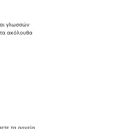
αι γλωσσών
 τα ακόλουθα
ετε τα αρχεία