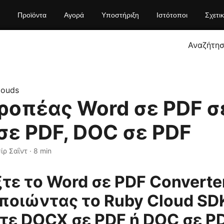
Προϊόντα
Αγορά
Υποστήριξη
Ιστότοποι
Σχετι
Αναζήτη
louds
οπέας Word σε PDF σε
ε PDF, DOC σε PDF
σίρ Σαΐντ · 8 min
τε το Word σε PDF Converter
ποιώντας το Ruby Cloud SD
τε DOCX σε PDF ή DOC σε PD