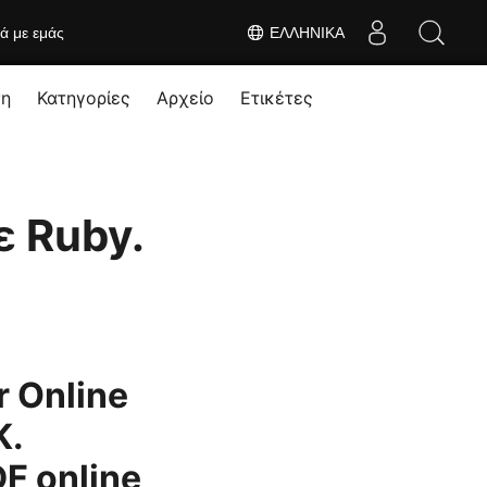
κά με εμάς
ΕΛΛΗΝΙΚΆ
ση
Κατηγορίες
Αρχείο
Ετικέτες
 Ruby.
 Online
K.
F online