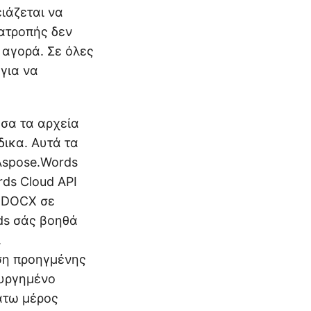
ιάζεται να
τατροπής δεν
 αγορά. Σε όλες
 για να
σα τα αρχεία
ικα. Αυτά τα
Aspose.Words
ds Cloud API
α DOCX σε
ds σάς βοηθά
.
εση προηγμένης
ουργημένο
άτω μέρος