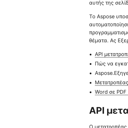
αυτής της σελί
Το Aspose υποσ
αυτοματοποίησ
προγραμματισμο
θέματα. Ας Εξε
API μετατρο
Πώς να εγκα
Aspose.Εξηγε
Μετατροπέας
Word σε PDF
API μετ
Ο μετατροπέας 