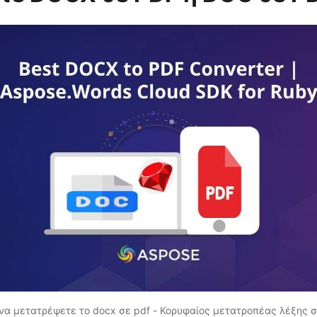
να μετατρέψετε το docx σε pdf - Κορυφαίος μετατροπέας λέξης σ