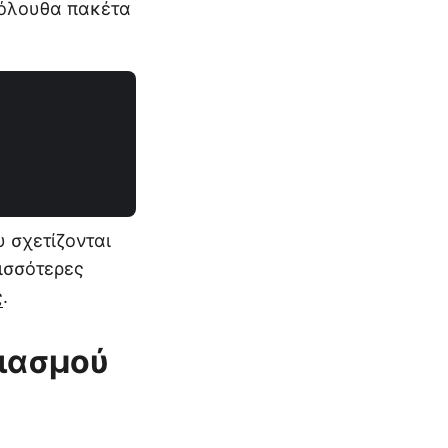
κόλουθα πακέτα
 σχετίζονται
ισσότερες
ς
.
ριασμού