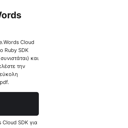
Words
e.Words Cloud
Το Ruby SDK
συνιστάται) και
ελέστε την
 εύκολη
pdf.
 Cloud SDK για