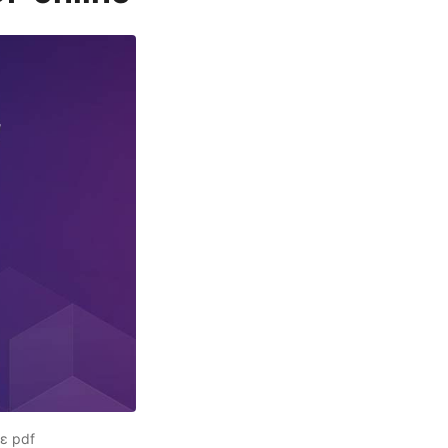
ε pdf