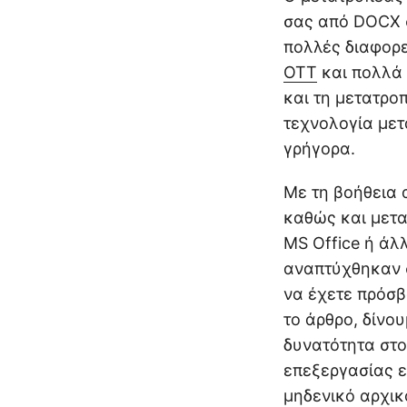
σας από DOCX σ
πολλές διαφορ
OTT
και πολλά 
και τη μετατρ
τεχνολογία μετ
γρήγορα.
Με τη βοήθεια 
καθώς και μετα
MS Office ή άλ
αναπτύχθηκαν 
να έχετε πρόσβ
το άρθρο, δίνο
δυνατότητα στο
επεξεργασίας 
μηδενικό αρχικ