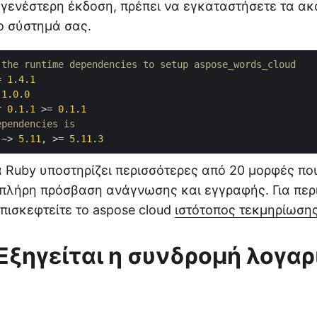
αγενέστερη έκδοση, πρέπει να εγκαταστήσετε τα α
ο σύστημά σας.
 the runtime dependencies to setup aspose_words_cloud
= 
1
.
4
.
1
 
1
.
0
.
0
r 
0
.
1
.
1
 >= 
0
.
1
.
1
ependencies is
 ~> 
5
.
11
, >= 
5
.
11
.
3
α Ruby υποστηρίζει περισσότερες από 20 μορφές που
πλήρη πρόσβαση ανάγνωσης και εγγραφής. Για περ
επισκεφτείτε το aspose cloud
ιστότοπος τεκμηρίωση
Εξηγείται η συνδρομή λογα