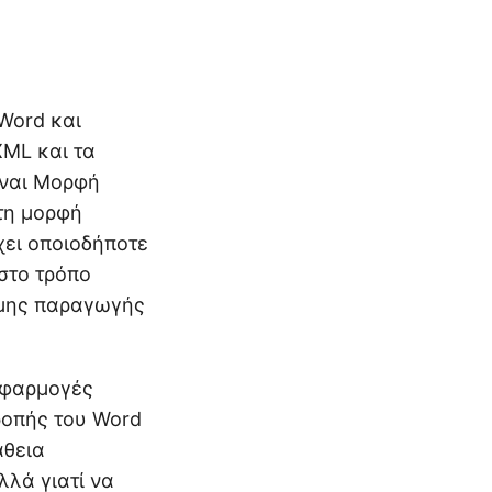
Word και
XML και τα
ναι Μορφή
τη μορφή
χει οποιοδήποτε
στο τρόπο
ιμης παραγωγής
εφαρμογές
ροπής του Word
άθεια
λά γιατί να