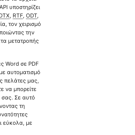
API υποστηρίζει
OTX
,
RTF
,
ODT
,
α, τον χειρισμό
ποιώντας την
ατα μετατροπής
ες Word σε PDF
με αυτοματισμό
ς πελάτες μας,
ε να μπορείτε
 σας. Σε αυτό
νοντας τη
υνατότητες
 εύκολα, με