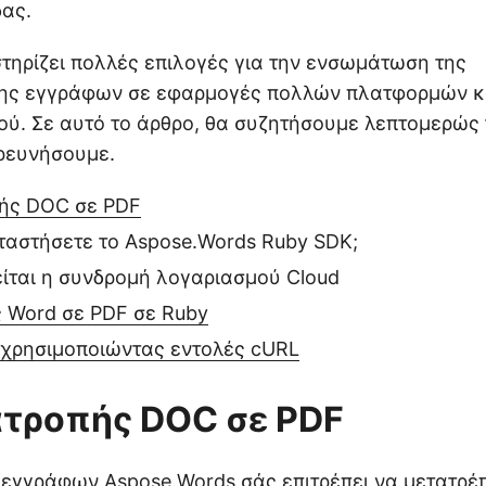
δας.
τηρίζει πολλές επιλογές για την ενσωμάτωση της
ης εγγράφων σε εφαρμογές πολλών πλατφορμών κ
ύ. Σε αυτό το άρθρο, θα συζητήσουμε λεπτομερώς
ρευνήσουμε.
πής DOC σε PDF
ταστήσετε το Aspose.Words Ruby SDK;
ίται η συνδρομή λογαριασμού Cloud
 Word σε PDF σε Ruby
 χρησιμοποιώντας εντολές cURL
ατροπής DOC σε PDF
εγγράφων Aspose.Words σάς επιτρέπει να μετατρέπ