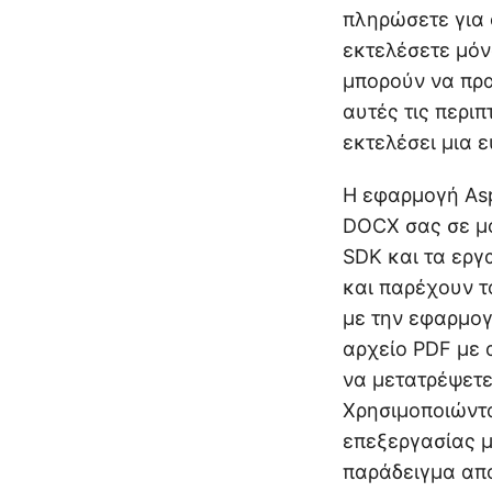
πληρώσετε για 
εκτελέσετε μόνο
μπορούν να πρα
αυτές τις περιπ
εκτελέσει μια 
Η εφαρμογή Asp
DOCX σας σε μο
SDK και τα εργ
και παρέχουν τ
με την εφαρμογ
αρχείο PDF με 
να μετατρέψετ
Χρησιμοποιώντα
επεξεργασίας μ
παράδειγμα απ