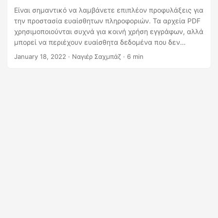
η
Είναι σημαντικό να λαμβάνετε επιπλέον προφυλάξεις για
ς
την προστασία ευαίσθητων πληροφοριών. Τα αρχεία PDF
χρησιμοποιούνται συχνά για κοινή χρήση εγγράφων, αλλά
μπορεί να περιέχουν ευαίσθητα δεδομένα που δεν
πρέπει να κοινοποιούνται σε μη εξουσιοδοτημένα άτομα.
January 18, 2022
· Ναγιέρ Σαχμπάζ · 6 min
Η επεξεργασία ενός PDF είναι η διαδικασία αφαίρεσης ή
κατάργησης ευαίσθητων πληροφοριών από ένα έγγραφο.
Σε αυτήν την ανάρτηση ιστολογίου, θα παρέχουμε έναν
περιεκτικό οδηγό για τον τρόπο επεξεργασίας αρχείων
PDF χρησιμοποιώντας την Python.