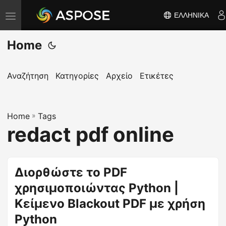
ΕΛΛΗΝΙΚΆ
Ε
ν
Home
α
λ
λ
Αναζήτηση
Κατηγορίες
Αρχείο
Ετικέτες
α
γ
Home
ή
»
Tags
redact pdf online
π
λ
ο
Διορθώστε το PDF
ή
χρησιμοποιώντας Python |
γ
η
Κείμενο Blackout PDF με χρήση
σ
Python