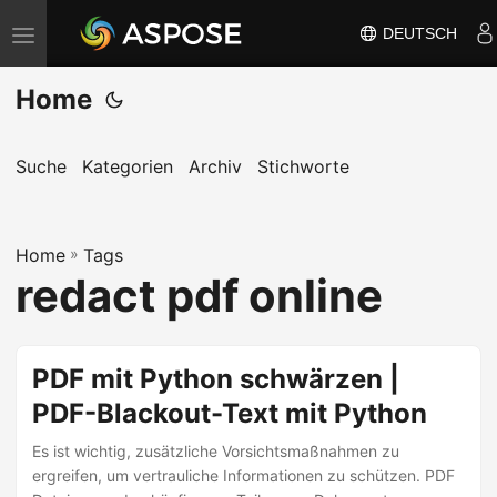
DEUTSCH
N
a
Home
v
i
g
Suche
Kategorien
Archiv
Stichworte
a
t
Home
i
»
Tags
redact pdf online
o
n
u
PDF mit Python schwärzen |
m
PDF-Blackout-Text mit Python
s
c
Es ist wichtig, zusätzliche Vorsichtsmaßnahmen zu
h
ergreifen, um vertrauliche Informationen zu schützen. PDF