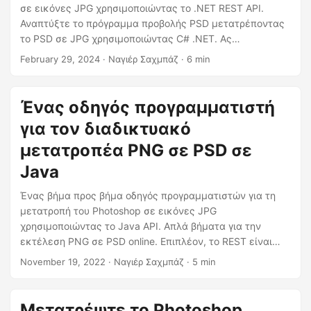
η
σε εικόνες JPG χρησιμοποιώντας το .NET REST API.
ς
Αναπτύξτε το πρόγραμμα προβολής PSD μετατρέποντας
το PSD σε JPG χρησιμοποιώντας C# .NET. Ας
ανακαλύψουμε ειδικές τεχνικές και αποτελεσματικά
February 29, 2024
· Ναγιέρ Σαχμπάζ · 6 min
εργαλεία για τον εξορθολογισμό των ροών εργασιών
επεξεργασίας εικόνας.
Ένας οδηγός προγραμματιστή
για τον διαδικτυακό
μετατροπέα PNG σε PSD σε
Java
Ένας βήμα προς βήμα οδηγός προγραμματιστών για τη
μετατροπή του Photoshop σε εικόνες JPG
χρησιμοποιώντας το Java API. Απλά βήματα για την
εκτέλεση PNG σε PSD online. Επιπλέον, το REST είναι
τόσο ισχυρό που μπορείτε επίσης να το χρησιμοποιήσετε
November 19, 2022
· Ναγιέρ Σαχμπάζ · 5 min
για να μετατρέψετε PSD σε PNG ή PSD σε JPG online.
Μετατρέψτε το Photoshop