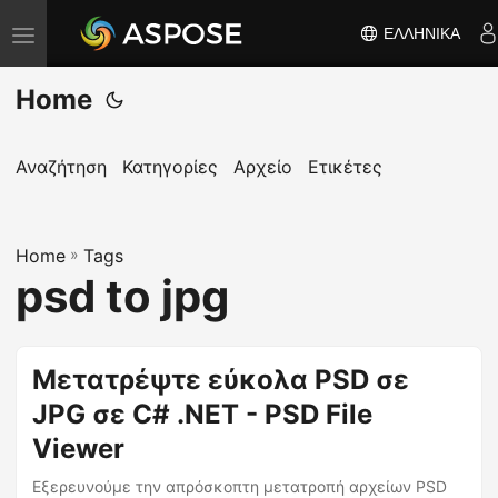
ΕΛΛΗΝΙΚΆ
Ε
ν
Home
α
λ
λ
Αναζήτηση
Κατηγορίες
Αρχείο
Ετικέτες
α
γ
Home
ή
»
Tags
psd to jpg
π
λ
ο
Μετατρέψτε εύκολα PSD σε
ή
JPG σε C# .NET - PSD File
γ
η
Viewer
σ
Εξερευνούμε την απρόσκοπτη μετατροπή αρχείων PSD