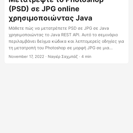
(PSD) σε JPG online
χρησιμοποιώντας Java
Μάθετε πώς να μετατρέπετε PSD σε JPG σε Java
χρησιμοποιώντας το Java REST API. Αυτό το σεμινάριο
περιλαμβάνει δείγμα κώδικα και λεπτομερείς οδηγίες για
τη μετατροπή του Photoshop σε μορφή JPG σε μια
εφαρμογή που βασίζεται σε Java. Ένας βήμα προς βήμα
November 17, 2022
· Ναγιέρ Σαχμπάζ · 4 min
οδηγός για την αποθήκευση PSD σε JPG Online.
Εκτελέστε λειτουργία αποθήκευσης Photoshop ως JPEG
στο Cloud.