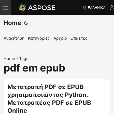
ΕΛΛΗΝΙΚΆ
Ε
ν
Home
α
λ
λ
Αναζήτηση
Κατηγορίες
Αρχείο
Ετικέτες
α
γ
Home
ή
»
Tags
pdf em epub
π
λ
ο
Μετατροπή PDF σε EPUB
ή
χρησιμοποιώντας Python.
γ
η
Μετατροπέας PDF σε EPUB
σ
Online