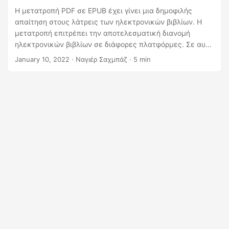
η
Η μετατροπή PDF σε EPUB έχει γίνει μια δημοφιλής
ς
απαίτηση στους λάτρεις των ηλεκτρονικών βιβλίων. Η
μετατροπή επιτρέπει την αποτελεσματική διανομή
ηλεκτρονικών βιβλίων σε διάφορες πλατφόρμες. Σε αυτό
το άρθρο, θα συζητήσουμε διάφορες μεθόδους
January 10, 2022
· Ναγιέρ Σαχμπάζ · 5 min
μετατροπής PDF σε EPUB χρησιμοποιώντας Python &
REST API, παρέχοντας στους αναγνώστες τα εργαλεία
και τις γνώσεις που χρειάζονται για να ολοκληρώσουν τη
διαδικασία γρήγορα και εύκολα.