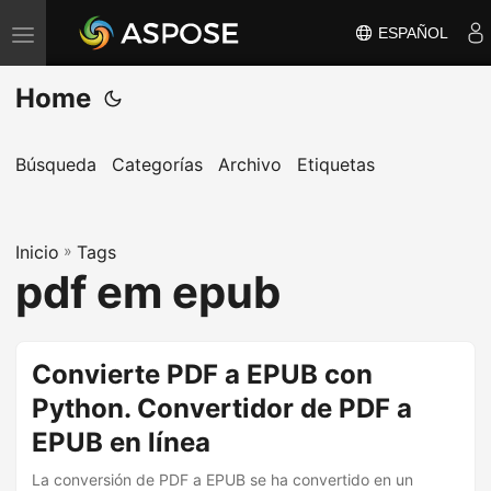
ESPAÑOL
A
l
Home
t
e
r
Búsqueda
Categorías
Archivo
Etiquetas
n
a
Inicio
r
»
Tags
pdf em epub
n
a
v
Convierte PDF a EPUB con
e
Python. Convertidor de PDF a
g
a
EPUB en línea
c
La conversión de PDF a EPUB se ha convertido en un