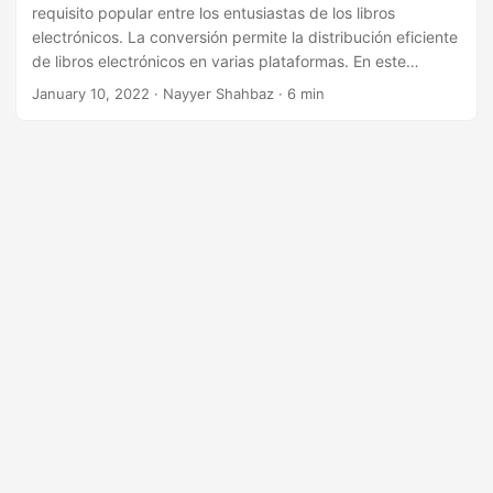
i
requisito popular entre los entusiastas de los libros
ó
electrónicos. La conversión permite la distribución eficiente
de libros electrónicos en varias plataformas. En este
n
artículo, analizaremos diferentes métodos para convertir
January 10, 2022
· Nayyer Shahbaz · 6 min
PDF a EPUB utilizando Python y API REST, brindando a los
lectores las herramientas y el conocimiento necesarios para
completar el proceso de manera rápida y sencilla.