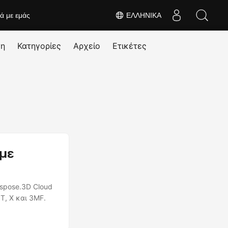
κά με εμάς
ΕΛΛΗΝΙΚΆ
ση
Κατηγορίες
Αρχείο
Ετικέτες
 με
spose.3D Cloud
T, X και 3MF.