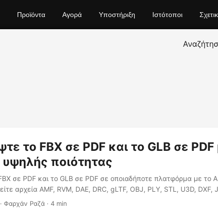
Προϊόντα
Αγορά
Υποστήριξη
Ιστότοποι
Σχετι
Αναζήτη
τε το FBX σε PDF και το GLB σε PDF
 υψηλής ποιότητας
FBX σε PDF και το GLB σε PDF σε οποιαδήποτε πλατφόρμα με το A
είτε αρχεία AMF, RVM, DAE, DRC, gLTF, OBJ, PLY, STL, U3D, DXF, J
· Φαρχάν Ραζά · 4 min