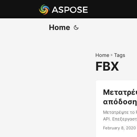
Home
Home
»
Tags
FBX
Μετατρέψ
απόδοση
Μετατρέψτε το 
API. Επεξεργαστ
February 8, 2020