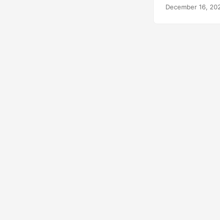
ξεκλειδώσουμε τ
December 16, 20
ευκολία!