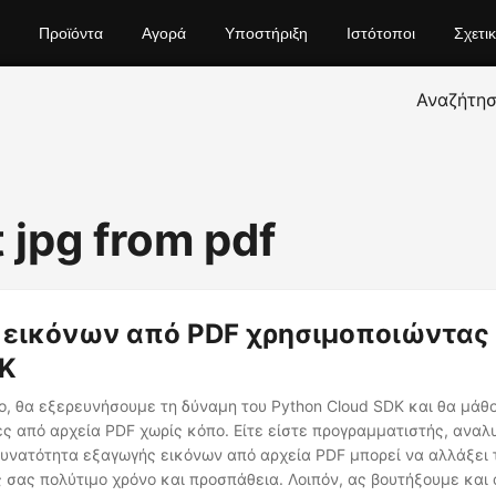
Προϊόντα
Αγορά
Υποστήριξη
Ιστότοποι
Σχετι
Αναζήτη
 jpg from pdf
 εικόνων από PDF χρησιμοποιώντας
DK
ο, θα εξερευνήσουμε τη δύναμη του Python Cloud SDK και θα μάθ
ς από αρχεία PDF χωρίς κόπο. Είτε είστε προγραμματιστής, ανα
δυνατότητα εξαγωγής εικόνων από αρχεία PDF μπορεί να αλλάξει τ
σας πολύτιμο χρόνο και προσπάθεια. Λοιπόν, ας βουτήξουμε και 