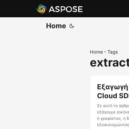
Home
Home
»
Tags
extract
Εξαγωγή
Cloud S
Σε αυτό το άρθρ
εξάγουμε εικόνε
ή γραφίστας, η 
εξοικονομώντας 