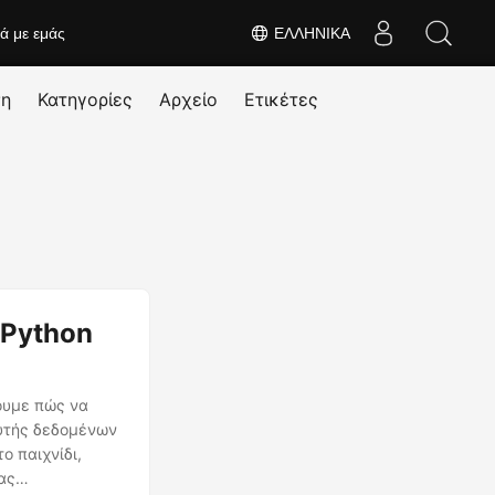
κά με εμάς
ΕΛΛΗΝΙΚΆ
ση
Κατηγορίες
Αρχείο
Ετικέτες
 Python
ουμε πώς να
λυτής δεδομένων
ο παιχνίδι,
ας