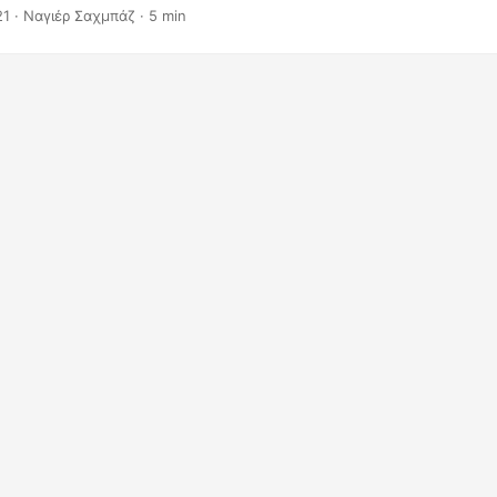
ις δυνατότητες του Python Cloud SDK για εξαγωγή εικόνων από 
21
· Ναγιέρ Σαχμπάζ · 5 min