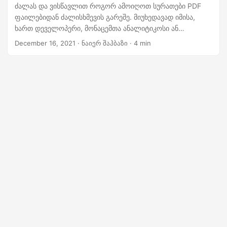
n
ძალას და ვისწავლით როგორ ამოიღოთ სურათები PDF
ფაილებიდან ძალისხმევის გარეშე. მიუხედავად იმისა,
ხართ დეველოპერი, მონაცემთა ანალიტიკოსი ან
გრაფიკული დიზაინერი, PDF ფაილებიდან სურათების
December 16, 2021
· ნაიერ შაჰბაზი · 4 min
ამოღების შესაძლებლობა შეიძლება შეცვალოს თამაში და
დაზოგოთ თქვენთვის ძვირფასი დრო და ძალისხმევა. ასე
რომ, მოდით ჩავუღრმავდეთ და გავხსნათ Python Cloud
SDK-ის პოტენციალი PDF-ებიდან სურათების მარტივად
ამოღებისთვის!