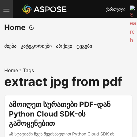
ქართული
T
o
Home
g
g
l
ძიება
კატეგორიები
არქივი
ტეგები
e
n
Home
a
»
Tags
extract jpg from pdf
v
i
g
ამოიღეთ სურათები PDF-დან
a
Python Cloud SDK-ის
t
i
გამოყენებით
o
ამ სტატიაში ჩვენ შევისწავლით Python Cloud SDK-ის