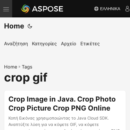
ΕΛΛΗΝΙΚΆ
Ε
ν
Home
α
λ
λ
Αναζήτηση
Κατηγορίες
Αρχείο
Ετικέτες
α
γ
Home
ή
»
Tags
crop gif
π
λ
ο
Crop Image in Java. Crop Photo
ή
Crop Picture Crop PNG Online
γ
η
Κοπή Εικόνας χρησιμοποιώντας το Java Cloud SDK.
σ
Αναπτύξτε λύση για να κόψετε GIF, να κόψετε