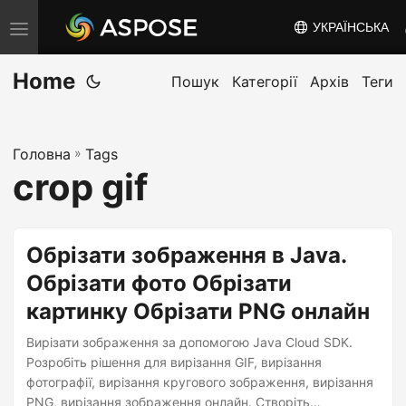
УКРАЇНСЬКА
T
o
Home
g
Пошук
Категорії
Архів
Теги
g
l
Головна
»
Tags
e
crop gif
n
a
v
Обрізати зображення в Java.
i
Обрізати фото Обрізати
g
картинку Обрізати PNG онлайн
a
t
Вирізати зображення за допомогою Java Cloud SDK.
i
Розробіть рішення для вирізання GIF, вирізання
фотографії, вирізання кругового зображення, вирізання
o
PNG, вирізання зображення онлайн. Створіть