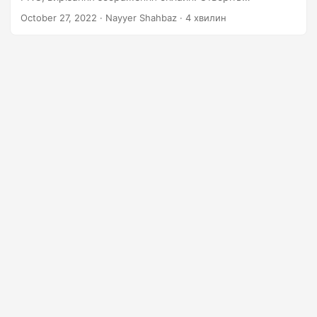
n
інструмент для вирізання, щоб вирізати кругле
October 27, 2022
· Nayyer Shahbaz · 4 хвилин
зображення. Дізнайтеся, як вирізати зображення
онлайн.