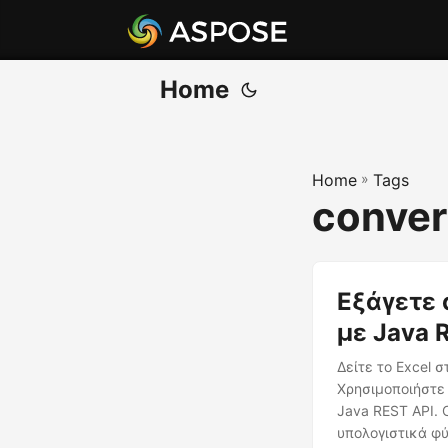
Home
Home
»
Tags
convert
Εξάγετε 
με Java 
Δείτε το Excel 
Χρησιμοποιήστε 
Java REST API. 
υπολογιστικά φύ