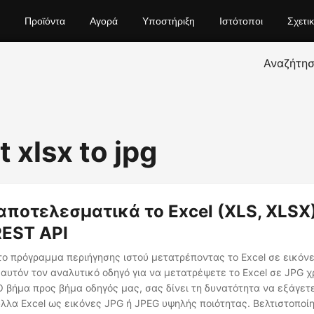
Προϊόντα
Αγορά
Υποστήριξη
Ιστότοποι
Σχετι
Αναζήτη
 xlsx to jpg
αποτελεσματικά το Excel (XLS, XLSX
REST API
στο πρόγραμμα περιήγησης ιστού μετατρέποντας το Excel σε εικόν
αυτόν τον αναλυτικό οδηγό για να μετατρέψετε το Excel σε JPG 
Ο βήμα προς βήμα οδηγός μας, σας δίνει τη δυνατότητα να εξάγετ
λλα Excel ως εικόνες JPG ή JPEG υψηλής ποιότητας. Βελτιστοποί