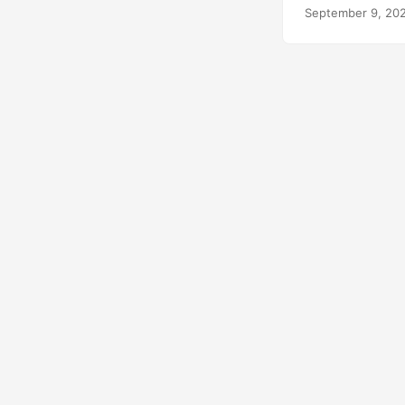
εργασιών διαχε
September 9, 20
XLS σε JPG ή το