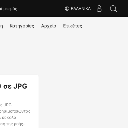
κά με εμάς
ΕΛΛΗΝΙΚΆ
ση
Κατηγορίες
Αρχείο
Ετικέτες
) σε JPG
ες JPG.
χρησιμοποιώντας
ε εύκολα
ηση της ροής