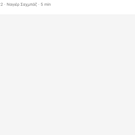
ίρισης εγγράφων. Ας ξεκινήσουμε λοιπόν και ας μάθουμε πώς να 
22
· Ναγιέρ Σαχμπάζ · 5 min
 XLSX σε JPG χρησιμοποιώντας το Java REST API.