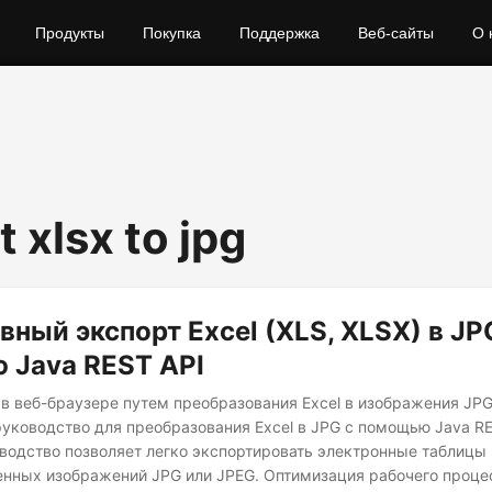
Продукты
Покупка
Поддержка
Веб-сайты
О 
 xlsx to jpg
ный экспорт Excel (XLS, XLSX) в JP
 Java REST API
 в веб-браузере путем преобразования Excel в изображения JPG
руководство для преобразования Excel в JPG с помощью Java RE
водство позволяет легко экспортировать электронные таблицы E
нных изображений JPG или JPEG. Оптимизация рабочего проце