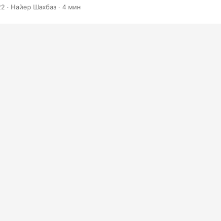
так, давайте начнем и узнаем, как конвертировать XLS в JPG ил
22
· Найер Шахбаз · 4 мин
EST API.