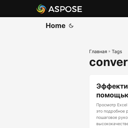
Home
Главная
»
Tags
convert
Эффектив
помощью
Просмотр Excel
это подробное 
пошаговое руко
высококачестве