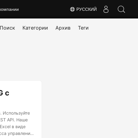
компании
РУССКИЙ
Поиск
Категории
Архив
Теги
G с
. Используйте
ST API. Наше
xcel в виде
сса управления