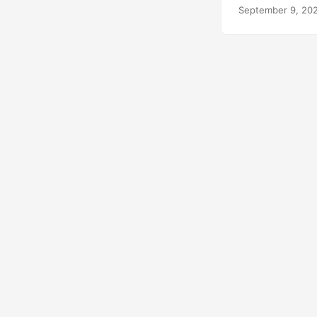
документами. И
September 9, 20
помощью Java R