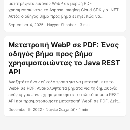
η
μετατρέψετε εικόνες WebP σε μορφή PDF
ς
χρησιμοποιώντας το Aspose.Imaging Cloud SDK για .NET.
Αυτός ο οδηγός βήμα προς βήμα εξηγεί πώς να
εκτελέσετε τη μετατροπή WebP σε PDF μέσω του REST
September 4, 2025
· Nayyer Shahbaz · 3 min
API με λειτουργικά παραδείγματα κώδικα C#.
Μετατροπή WebP σε PDF: Ένας
οδηγός βήμα προς βήμα
χρησιμοποιώντας το Java REST
API
Αναζητάτε έναν εύκολο τρόπο για να μετατρέψετε το
WebP σε PDF; Ανακαλύψτε τα βήματα για τη δημιουργία
ενός έργου Java, χρησιμοποιήστε το τελικό σημείο REST
API και πραγματοποιήστε μετατροπή WebP σε PDF. Δείτε
την κορυφαία επιλογή μας για ανάπτυξη μετατροπέα
December 9, 2022
· Ναγιέρ Σαχμπάζ · 4 min
WebP σε PDF. Μετατρέψτε το αρχείο WebP σας σε PDF
με λίγα μόνο κλικ