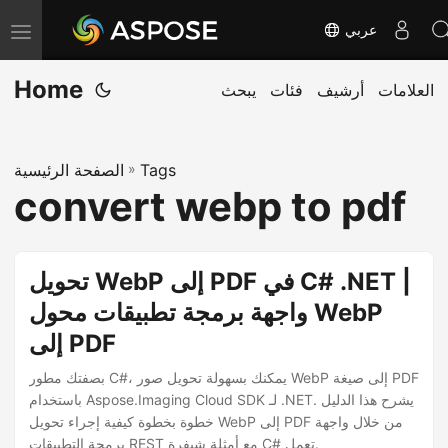
عربي
T
o
Home
العلامات
أرشيف
فئات
يبحث
g
g
l
Tags
»
الصفحة الرئيسية
e
convert webp to pdf
n
a
v
تحويل WebP إلى PDF في C# .NET |
i
واجهة برمجة تطبيقات محول WebP
g
إلى PDF
a
t
بصفتك مطور C#، يمكنك بسهولة تحويل صور WebP إلى صيغة PDF
i
باستخدام Aspose.Imaging Cloud SDK لـ .NET. يشرح هذا الدليل
خطوة بخطوة كيفية إجراء تحويل WebP إلى PDF من خلال واجهة
o
برمجة التطبيقات REST مع أمثلة شيفرة C# تعمل.