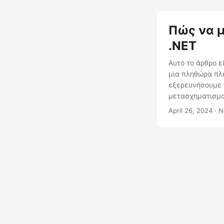
Πώς να μ
.NET
Αυτό το άρθρο ε
μια πληθώρα πλε
εξερευνήσουμε τ
μετασχηματισμο
με χρήσιμες πλ
April 26, 2024
· Ν