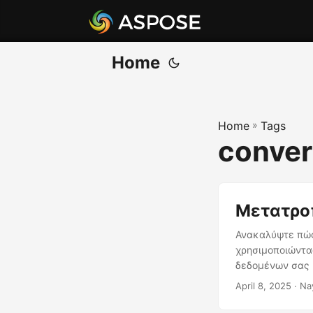
Home
Home
»
Tags
convert
Μετατροπ
Ανακαλύψτε πώς 
χρησιμοποιώντας
δεδομένων σας 
April 8, 2025
· Na