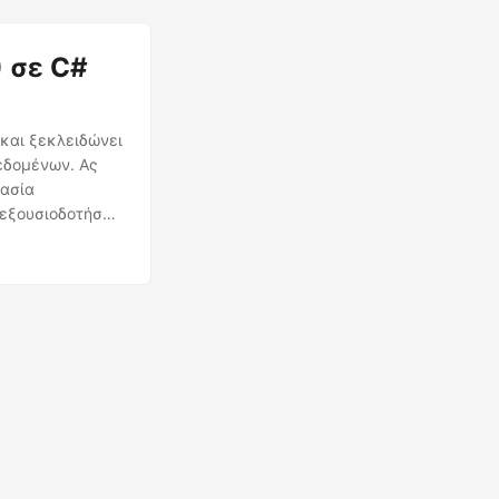
 σε C#
 και ξεκλειδώνει
εδομένων. Ας
κασία
εξουσιοδοτήσει