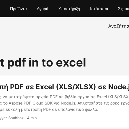
Προϊόντα
Αγορά
Υποστήριξη
Ιστότοποι
Σχετι
Αναζήτη
 pdf in to excel
ή PDF σε Excel (XLS/XLSX) σε Node.
να μετατρέψετε αρχεία PDF σε βιβλία εργασίας Excel (XLS/XLSX
 το Aspose.PDF Cloud SDK για Node.js. Απλοποιήστε τις ροές ερ
με εύκολη μετατροπή PDF σε υπολογιστικό φύλλο.
yyer Shahbaz · 4 min