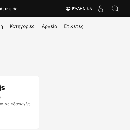
κά με εμάς
ΕΛΛΗΝΙΚΆ
ση
Κατηγορίες
Αρχείο
Ετικέτες
js
)
γασίας εξαγωγής