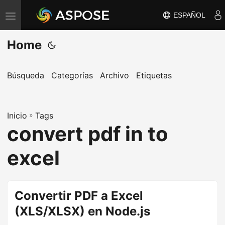
ESPAÑOL
A
l
Home
t
e
r
Búsqueda
Categorías
Archivo
Etiquetas
n
a
Inicio
r
»
Tags
convert pdf in to
n
a
excel
v
e
g
Convertir PDF a Excel
a
(XLS/XLSX) en Node.js
c