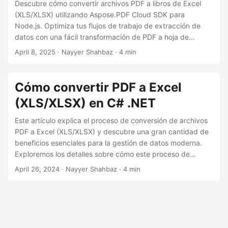
i
Descubre cómo convertir archivos PDF a libros de Excel
(XLS/XLSX) utilizando Aspose.PDF Cloud SDK para
ó
Node.js. Optimiza tus flujos de trabajo de extracción de
n
datos con una fácil transformación de PDF a hoja de
cálculo.
April 8, 2025
· Nayyer Shahbaz · 4 min
Cómo convertir PDF a Excel
(XLS/XLSX) en C# .NET
Este artículo explica el proceso de conversión de archivos
PDF a Excel (XLS/XLSX) y descubre una gran cantidad de
beneficios esenciales para la gestión de datos moderna.
Exploremos los detalles sobre cómo este proceso de
transformación puede revolucionar su flujo de trabajo y
April 26, 2024
· Nayyer Shahbaz · 4 min
brindarle información útil.